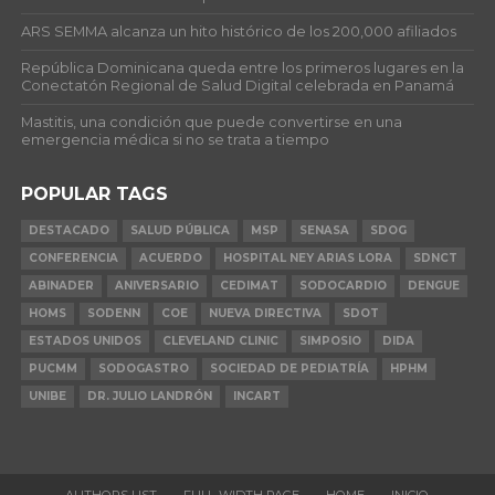
ARS SEMMA alcanza un hito histórico de los 200,000 afiliados
República Dominicana queda entre los primeros lugares en la
Conectatón Regional de Salud Digital celebrada en Panamá
Mastitis, una condición que puede convertirse en una
emergencia médica si no se trata a tiempo
POPULAR TAGS
DESTACADO
SALUD PÚBLICA
MSP
SENASA
SDOG
CONFERENCIA
ACUERDO
HOSPITAL NEY ARIAS LORA
SDNCT
ABINADER
ANIVERSARIO
CEDIMAT
SODOCARDIO
DENGUE
HOMS
SODENN
COE
NUEVA DIRECTIVA
SDOT
ESTADOS UNIDOS
CLEVELAND CLINIC
SIMPOSIO
DIDA
PUCMM
SODOGASTRO
SOCIEDAD DE PEDIATRÍA
HPHM
UNIBE
DR. JULIO LANDRÓN
INCART