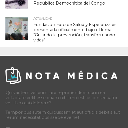
República Democrática del Congo
ACTUALIDAD
Fundación Faro de Salud y Esperanza es
presentada oficialmente bajo el lema
“Guiando la prevención, transformando
vidas”
Quis autem vel eum iure reprehenderit qui in ea
voluptate velit esse quam nihil molestiae consequatur,
vel illum qui dolorem?
Temporibus autem quibusdam et aut officiis debitis aut
rerum necessitatibus saepe eveniet.