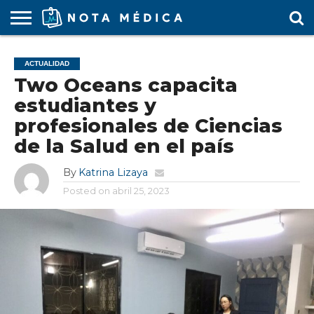
AGENDA
MÉDICA
ARS
ARTÍCULO
ACTUALIDAD
COLEGIO
COVID-
EDUCACIÓN
ESTUDIANTES
FARMACÉUTICAS
GUBERNAMENTAL
HOSPITALES
MARKETING
RESIDENTES
SALUD
SOCIEDADES
TURISMO
VÍDEOS
ACTUALIDAD
MÉDICO
19
MÉDICA
Y CLÍNICAS
MÉDICO
LABORAL
MÉDICAS
MÉDICO
Two Oceans capacita
estudiantes y
profesionales de Ciencias
de la Salud en el país
By
Katrina Lizaya
Posted on
abril 25, 2023