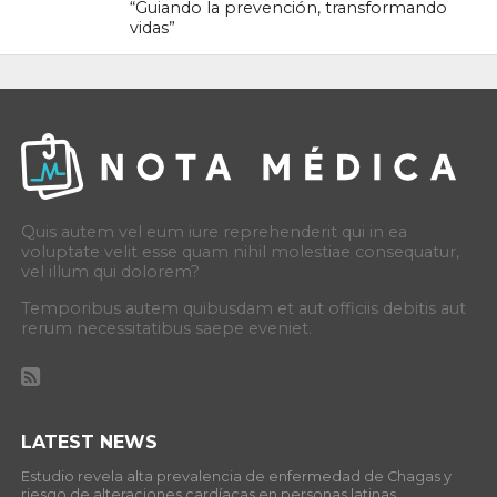
“Guiando la prevención, transformando
vidas”
Quis autem vel eum iure reprehenderit qui in ea
voluptate velit esse quam nihil molestiae consequatur,
vel illum qui dolorem?
Temporibus autem quibusdam et aut officiis debitis aut
rerum necessitatibus saepe eveniet.
LATEST NEWS
Estudio revela alta prevalencia de enfermedad de Chagas y
riesgo de alteraciones cardíacas en personas latinas