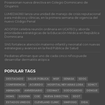
Posesionan nueva directiva en Colegio Dominicano de
Cirujanos
LUMEDIA360 lanza una unidad de manejo de crisis reputacional
para médicos y clínicas, en la primera semana de vigencia del
nuevo Código Penal
ADOFEM celebra reunión ordinaria en UCATECI y aborda
prioridades estratégicas de la Educación Médica en República
Dominicana
SNS fortalece atención materno-infantil y neonatal con nuevas
estrategias y avances en la Red Pública de Salud
Pediatras afirman que uno de cada cinco niños puede
desarrollar dermatitis atópica
POPULAR TAGS
DESTACADO
SALUD PÚBLICA
MSP
SENASA
SDOG
CONFERENCIA
ACUERDO
HOSPITAL NEY ARIAS LORA
SDNCT
ABINADER
ANIVERSARIO
CEDIMAT
SODOCARDIO
DENGUE
HOMS
SODENN
COE
NUEVA DIRECTIVA
SDOT
ESTADOS UNIDOS
CLEVELAND CLINIC
SIMPOSIO
DIDA