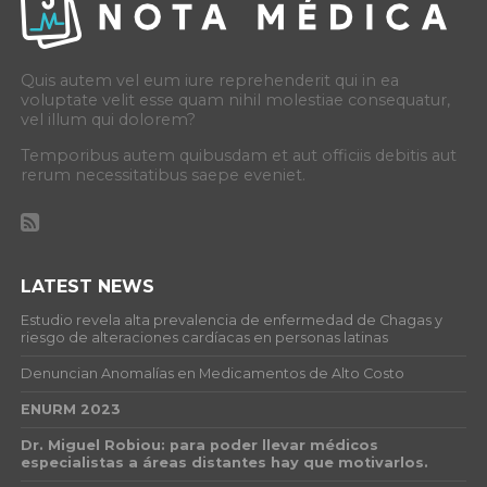
Quis autem vel eum iure reprehenderit qui in ea
voluptate velit esse quam nihil molestiae consequatur,
vel illum qui dolorem?
Temporibus autem quibusdam et aut officiis debitis aut
rerum necessitatibus saepe eveniet.
LATEST NEWS
Estudio revela alta prevalencia de enfermedad de Chagas y
riesgo de alteraciones cardíacas en personas latinas
Denuncian Anomalías en Medicamentos de Alto Costo
ENURM 2023
Dr. Miguel Robiou: para poder llevar médicos
especialistas a áreas distantes hay que motivarlos.