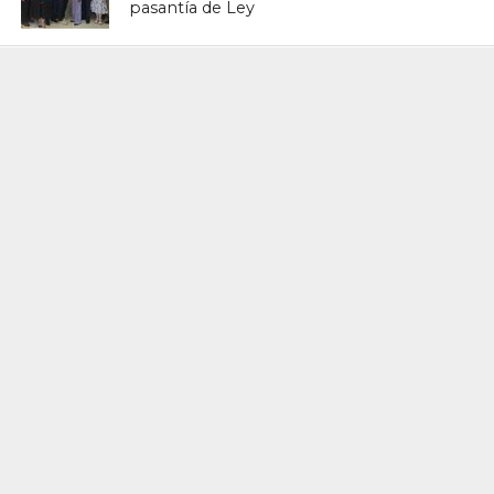
pasantía de Ley
ACTUALIDAD
El SRSO realiza inducción a decenas de
nuevos médicos pasantes
ACTUALIDAD
El Ginecólogo en Tiempos de Crisis
Emocional y Violencia: La Importancia
de una Comunicación que Genere
Confianza y Proteja la Salud Mental de
la Mujer
ACTUALIDAD
Ministerio de Salud reporta reducción
del 42% en mortalidad materna y 12%
en mortalidad infantil durante Semana
Epidemiológica 19
ACTUALIDAD