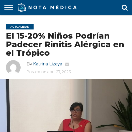
AGENDA
MÉDICA
ARS
ARTÍCULO
ACTUALIDAD
COLEGIO
COVID-
EDUCACIÓN
ESTUDIANTES
FARMACÉUTICAS
GUBERNAMENTAL
HOSPITALES
MARKETING
RESIDENTES
SALUD
SOCIEDADES
TURISMO
VÍDEOS
ACTUALIDAD
MÉDICO
19
MÉDICA
Y CLÍNICAS
MÉDICO
LABORAL
MÉDICAS
MÉDICO
El 15-20% Niños Podrían
Padecer Rinitis Alérgica en
el Trópico
By
Katrina Lizaya
Posted on
abril 27, 2023