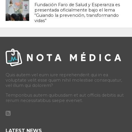
Fundación Faro de Salud y Esperanza es
presentada oficialmente bajo el lema
“Guiando la prevención, transformando
vidas”
Quis autem vel eum iure reprehenderit qui in ea
voluptate velit esse quam nihil molestiae consequatur,
vel illum qui dolorem?
Temporibus autem quibusdam et aut officiis debitis aut
rerum necessitatibus saepe eveniet.
LATEST NEWS