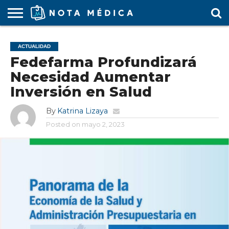
AGENDA
MÉDICA
ARS
ARTÍCULO
ACTUALIDAD
COLEGIO
COVID-
EDUCACIÓN
ESTUDIANTES
FARMACÉUTICAS
GUBERNAMENTAL
HOSPITALES
MARKETING
RESIDENTES
SALUD
SOCIEDADES
TURISMO
VÍDEOS
ACTUALIDAD
MÉDICO
19
MÉDICA
Y CLÍNICAS
MÉDICO
LABORAL
MÉDICAS
MÉDICO
Fedefarma Profundizará
Necesidad Aumentar
Inversión en Salud
By
Katrina Lizaya
Posted on
mayo 2, 2023