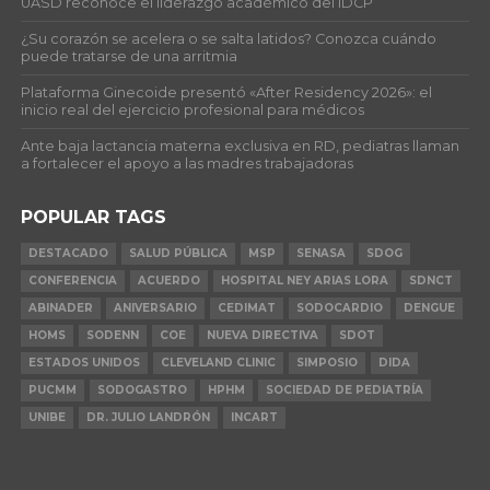
UASD reconoce el liderazgo académico del IDCP
¿Su corazón se acelera o se salta latidos? Conozca cuándo
puede tratarse de una arritmia
Plataforma Ginecoide presentó «After Residency 2026»: el
inicio real del ejercicio profesional para médicos
Ante baja lactancia materna exclusiva en RD, pediatras llaman
a fortalecer el apoyo a las madres trabajadoras
POPULAR TAGS
DESTACADO
SALUD PÚBLICA
MSP
SENASA
SDOG
CONFERENCIA
ACUERDO
HOSPITAL NEY ARIAS LORA
SDNCT
ABINADER
ANIVERSARIO
CEDIMAT
SODOCARDIO
DENGUE
HOMS
SODENN
COE
NUEVA DIRECTIVA
SDOT
ESTADOS UNIDOS
CLEVELAND CLINIC
SIMPOSIO
DIDA
PUCMM
SODOGASTRO
HPHM
SOCIEDAD DE PEDIATRÍA
UNIBE
DR. JULIO LANDRÓN
INCART