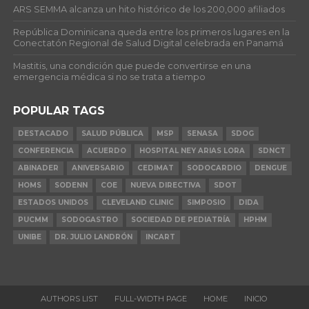
ARS SEMMA alcanza un hito histórico de los 200,000 afiliados
República Dominicana queda entre los primeros lugares en la
Conectatón Regional de Salud Digital celebrada en Panamá
Mastitis, una condición que puede convertirse en una
emergencia médica si no se trata a tiempo
POPULAR TAGS
DESTACADO
SALUD PÚBLICA
MSP
SENASA
SDOG
CONFERENCIA
ACUERDO
HOSPITAL NEY ARIAS LORA
SDNCT
ABINADER
ANIVERSARIO
CEDIMAT
SODOCARDIO
DENGUE
HOMS
SODENN
COE
NUEVA DIRECTIVA
SDOT
ESTADOS UNIDOS
CLEVELAND CLINIC
SIMPOSIO
DIDA
PUCMM
SODOGASTRO
SOCIEDAD DE PEDIATRÍA
HPHM
UNIBE
DR. JULIO LANDRÓN
INCART
AUTHORS LIST
FULL-WIDTH PAGE
HOME
INICIO