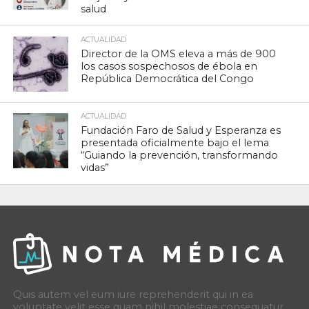
salud
ACTUALIDAD
Director de la OMS eleva a más de 900
los casos sospechosos de ébola en
República Democrática del Congo
ACTUALIDAD
Fundación Faro de Salud y Esperanza es
presentada oficialmente bajo el lema
“Guiando la prevención, transformando
vidas”
Quis autem vel eum iure reprehenderit qui in ea
voluptate velit esse quam nihil molestiae consequatur,