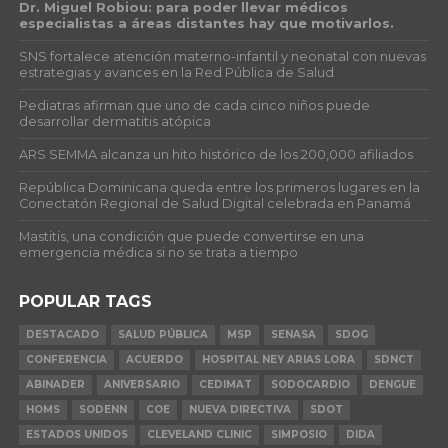
Dr. Miguel Robiou: para poder llevar médicos
especialistas a áreas distantes hay que motivarlos.
SNS fortalece atención materno-infantil y neonatal con nuevas
estrategias y avances en la Red Pública de Salud
Pediatras afirman que uno de cada cinco niños puede
desarrollar dermatitis atópica
ARS SEMMA alcanza un hito histórico de los 200,000 afiliados
República Dominicana queda entre los primeros lugares en la
Conectatón Regional de Salud Digital celebrada en Panamá
Mastitis, una condición que puede convertirse en una
emergencia médica si no se trata a tiempo
POPULAR TAGS
DESTACADO
SALUD PÚBLICA
MSP
SENASA
SDOG
CONFERENCIA
ACUERDO
HOSPITAL NEY ARIAS LORA
SDNCT
ABINADER
ANIVERSARIO
CEDIMAT
SODOCARDIO
DENGUE
HOMS
SODENN
COE
NUEVA DIRECTIVA
SDOT
ESTADOS UNIDOS
CLEVELAND CLINIC
SIMPOSIO
DIDA