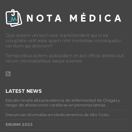
Quis autem vel eum iure reprehenderit qui in ea
voluptate velit esse quam nihil molestiae consequatur,
vel illum qui dolorem?
Temporibus autem quibusdam et aut officiis debitis aut
rerum necessitatibus saepe eveniet.
LATEST NEWS
Estudio revela alta prevalencia de enfermedad de Chagas y
riesgo de alteraciones cardíacas en personas latinas
Denuncian Anomalías en Medicamentos de Alto Costo
ENURM 2023