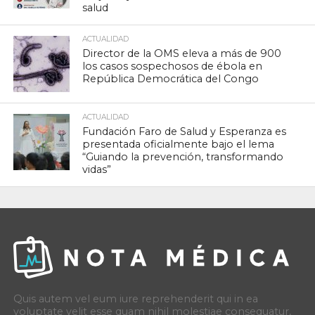
salud
ACTUALIDAD
Director de la OMS eleva a más de 900
los casos sospechosos de ébola en
República Democrática del Congo
ACTUALIDAD
Fundación Faro de Salud y Esperanza es
presentada oficialmente bajo el lema
“Guiando la prevención, transformando
vidas”
Quis autem vel eum iure reprehenderit qui in ea
voluptate velit esse quam nihil molestiae consequatur,