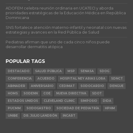
ADOFEM celebra reunión ordinaria en UCATECI y aborda
prioridades estratégicas de la Educación Médica en República
Dominicana
SNS fortalece atención materno-infantil y neonatal con nuevas
estrategias y avances en la Red Pública de Salud
Pediatras afirman que uno de cada cinco niños puede
desarrollar dermatitis atópica
POPULAR TAGS
DESTACADO
SALUD PÚBLICA
MSP
SENASA
SDOG
CONFERENCIA
ACUERDO
HOSPITAL NEY ARIAS LORA
SDNCT
ABINADER
ANIVERSARIO
CEDIMAT
SODOCARDIO
DENGUE
HOMS
SODENN
COE
NUEVA DIRECTIVA
SDOT
ESTADOS UNIDOS
CLEVELAND CLINIC
SIMPOSIO
DIDA
PUCMM
SODOGASTRO
SOCIEDAD DE PEDIATRÍA
HPHM
UNIBE
DR. JULIO LANDRÓN
INCART