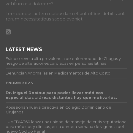
vel illum qui dolorem?
Temporibus autem quibusdam et aut officiis debitis aut
rerum necessitatibus saepe eveniet.
LATEST NEWS
Estudio revela alta prevalencia de enfermedad de Chagas y
riesgo de alteraciones cardíacas en personas latinas
Denuncian Anomalías en Medicamentos de Alto Costo
ENURM 2023
Dr. Miguel Robiou: para poder llevar médicos
especialistas a áreas distantes hay que motivarlos.
Posesionan nueva directiva en Colegio Dominicano de
Cirujanos
LUMEDIA360 lanza una unidad de manejo de crisis reputacional
para médicos y clínicas, en la primera semana de vigencia del
nuevo Código Penal