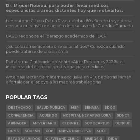
Dr. Miguel Robiou: para poder llevar médicos
especialistas a áreas distantes hay que motivarlos.
Laboratorio Clínico Patria Rivas celebra 60 años de trayectoria
con una eucaristía de acción de gracias en la Catedral Primada
UASD reconoce el liderazgo académico del IDCP
¿Su corazón se acelera o se salta latidos? Conozca cuándo
puede tratarse de una arritmia
Plataforma Ginecoide presentó «After Residency 2026»: el
inicio real del ejercicio profesional para médicos
Ante baja lactancia materna exclusiva en RD, pediatras llaman
a fortalecer el apoyo a las madres trabajadoras
POPULAR TAGS
DESTACADO
SALUD PÚBLICA
MSP
SENASA
SDOG
CONFERENCIA
ACUERDO
HOSPITAL NEY ARIAS LORA
SDNCT
ABINADER
ANIVERSARIO
CEDIMAT
SODOCARDIO
DENGUE
HOMS
SODENN
COE
NUEVA DIRECTIVA
SDOT
ESTADOS UNIDOS
CLEVELAND CLINIC
SIMPOSIO
DIDA