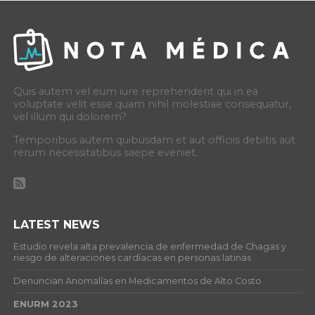
Quis autem vel eum iure reprehenderit qui in ea
voluptate velit esse quam nihil molestiae consequatur,
vel illum qui dolorem?
Temporibus autem quibusdam et aut officiis debitis aut
rerum necessitatibus saepe eveniet.
LATEST NEWS
Estudio revela alta prevalencia de enfermedad de Chagas y
riesgo de alteraciones cardíacas en personas latinas
Denuncian Anomalías en Medicamentos de Alto Costo
ENURM 2023