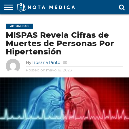
AGENDA
MÉDICA
ARS
ARTÍCULO
ACTUALIDAD
COLEGIO
COVID-
EDUCACIÓN
ESTUDIANTES
FARMACÉUTICAS
GUBERNAMENTAL
HOSPITALES
MARKETING
RESIDENTES
SALUD
SOCIEDADES
TURISMO
VÍDEOS
ACTUALIDAD
MÉDICO
19
MÉDICA
Y CLÍNICAS
MÉDICO
LABORAL
MÉDICAS
MÉDICO
MISPAS Revela Cifras de
Muertes de Personas Por
Hipertensión
By
Rosana Pinto
Posted on
mayo 18, 2023