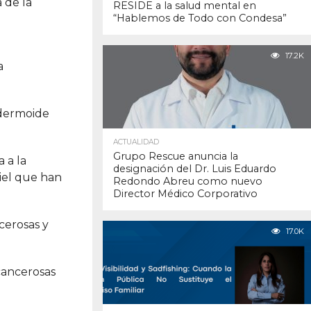
 de la
RESIDE a la salud mental en
“Hablemos de Todo con Condesa”
17.2K
a
idermoide
ACTUALIDAD
Grupo Rescue anuncia la
 a la
designación del Dr. Luis Eduardo
iel que han
Redondo Abreu como nuevo
Director Médico Corporativo
cerosas y
17.0K
cancerosas