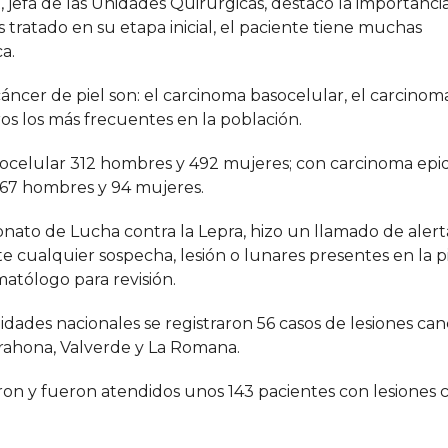
 jefa de las Unidades Quirúrgicas, destacó la importancia
s tratado en su etapa inicial, el paciente tiene muchas
a.
 cáncer de piel son: el carcinoma basocelular, el carcinom
os los más frecuentes en la población.
socelular 312 hombres y 492 mujeres; con carcinoma ep
 67 hombres y 94 mujeres.
to de Lucha contra la Lepra, hizo un llamado de alerta
 cualquier sospecha, lesión o lunares presentes en la p
atólogo para revisión.
idades nacionales se registraron 56 casos de lesiones can
arahona, Valverde y La Romana.
ron y fueron atendidos unos 143 pacientes con lesiones 