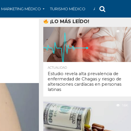
MARKETING MÉDICO
TURISMO MÉDICO
ARS
ARTÍCULO
¡LO MÁS LEÍDO!
1.6K
ACTUALIDAD
Estudio revela alta prevalencia de
enfermedad de Chagas y riesgo de
alteraciones cardíacas en personas
latinas
1.6K