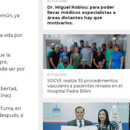
ACTUALIDAD
Dr. Miguel Robiou: para poder
llevar médicos especialistas a
común, ya
áreas distantes hay que
motivarlos.
a vida por
20.2K
ue la
gre,
ede ser por
ACTUALIDAD
SDCVE realiza 35 procedimientos
vasculares a pacientes renales en el
ubertad,
Hospital Padre Billini
tínez.
20.2K
e fuma, en
después, si