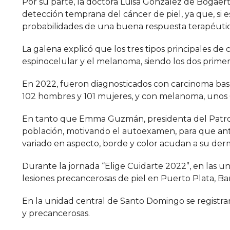
Por su parte, la doctora Luisa González de Bogaert,
detección temprana del cáncer de piel, ya que, si e
probabilidades de una buena respuesta terapéutic
La galena explicó que los tres tipos principales de
espinocelular y el melanoma, siendo los dos primer
En 2022, fueron diagnosticados con carcinoma ba
102 hombres y 101 mujeres, y con melanoma, unos
En tanto que Emma Guzmán, presidenta del Patrona
población, motivando el autoexamen, para que ante
variado en aspecto, borde y color acudan a su derm
Durante la jornada “Elige Cuidarte 2022”, en las un
lesiones precancerosas de piel en Puerto Plata, B
En la unidad central de Santo Domingo se registra
y precancerosas.