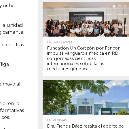
 y ocho
17.4K
 la unidad
rgicamente.
UNCATEGORIZED
5 consultas
Fundación Un Corazón por Fanconi
impulsa vanguardia médica en RD
con jornadas científicas
internacionales sobre fallas
lige
medulares genéticas
e mayo al
17.4K
iel en la
nformativas
icos.
ENTREVISTAS
Dra. Francis Báez resalta el aporte de