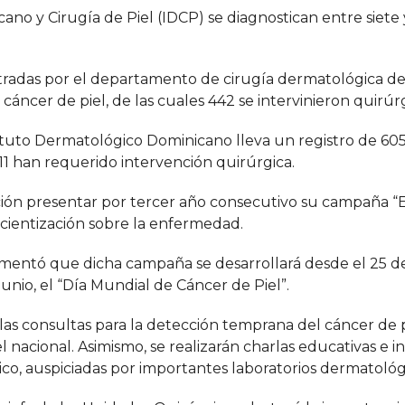
ano y Cirugía de Piel (IDCP) se diagnostican entre siete
istradas por el departamento de cirugía dermatológica de
e cáncer de piel, de las cuales 442 se intervinieron quirú
tituto Dermatológico Dominicano lleva un registro de 60
111 han requerido intervención quirúrgica.
ución presentar por tercer año consecutivo su campaña “E
ncientización sobre la enfermedad.
comentó que dicha campaña se desarrollará desde el 25 d
unio, el “Día Mundial de Cáncer de Piel”.
las consultas para la detección temprana del cáncer de p
 nacional. Asimismo, se realizarán charlas educativas e i
ico, auspiciadas por importantes laboratorios dermatológ