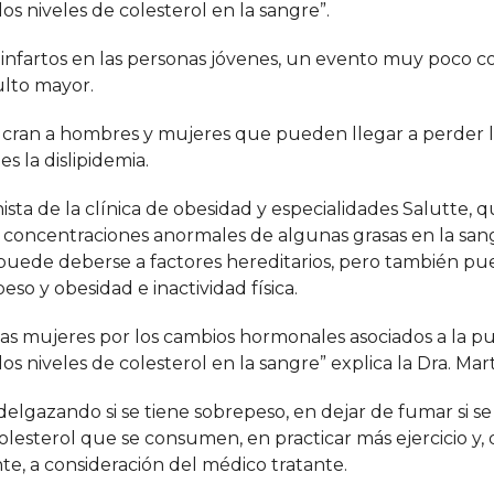
 niveles de colesterol en la sangre”.
 infartos en las personas jóvenes, un evento muy poco 
ulto mayor.
ucran a hombres y mujeres que pueden llegar a perder l
s la dislipidemia.
nista de la clínica de obesidad y especialidades Salutte, q
n concentraciones anormales de algunas grasas en la san
a puede deberse a factores hereditarios, pero también pu
so y obesidad e inactividad física.
las mujeres por los cambios hormonales asociados a la p
niveles de colesterol en la sangre” explica la Dra. Mar
elgazando si se tiene sobrepeso, en dejar de fumar si s
olesterol que se consumen, en practicar más ejercicio y, 
e, a consideración del médico tratante.