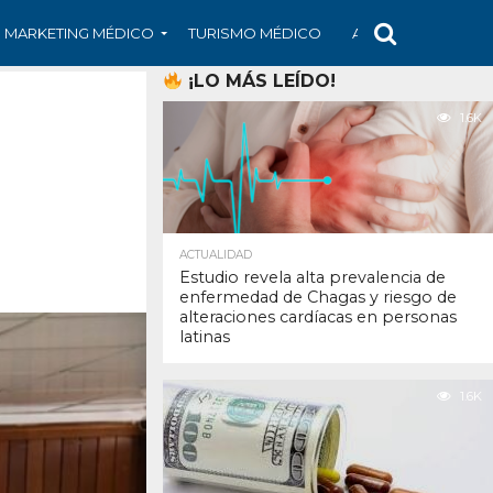
MARKETING MÉDICO
TURISMO MÉDICO
ARS
ARTÍCULO
¡LO MÁS LEÍDO!
1.6K
ACTUALIDAD
Estudio revela alta prevalencia de
enfermedad de Chagas y riesgo de
alteraciones cardíacas en personas
latinas
1.6K