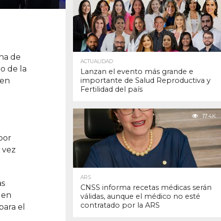
17.9K
na de
ACTUALIDAD
o de la
Lanzan el evento más grande e
 en
importante de Salud Reproductiva y
Fertilidad del país
17.4K
por
 vez
ARS
as
CNSS informa recetas médicas serán
 en
válidas, aunque el médico no esté
contratado por la ARS
para el