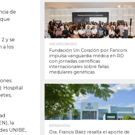
17.4K
ncia de
d que
 2 y se
UNCATEGORIZED
 a los
Fundación Un Corazón por Fanconi
impulsa vanguardia médica en RD
con jornadas científicas
internacionales sobre fallas
medulares genéticas
iones
; Hospital
17.4K
etes,
dad
N), la
ENTREVISTAS
ades UNIBE,
Dra. Francis Báez resalta el aporte de