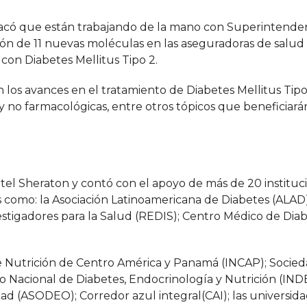
tacó que están trabajando de la mano con Superintende
usión de 11 nuevas moléculas en las aseguradoras de salu
 con Diabetes Mellitus Tipo 2.
los avances en el tratamiento de Diabetes Mellitus Tipo
 no farmacológicas, entre otros tópicos que beneficiarán
Hotel Sheraton y contó con el apoyo de más de 20 instituc
es como: la Asociación Latinoamericana de Diabetes (ALAD)
stigadores para la Salud (REDIS); Centro Médico de Diab
de Nutrición de Centro América y Panamá (INCAP); Socie
o Nacional de Diabetes, Endocrinología y Nutrición (INDE
dad (ASODEO); Corredor azul integral(CAI); las universid