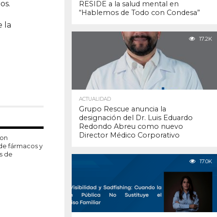
os.
RESIDE a la salud mental en
“Hablemos de Todo con Condesa”
 la
17.2K
ACTUALIDAD
Grupo Rescue anuncia la
designación del Dr. Luis Eduardo
Redondo Abreu como nuevo
Director Médico Corporativo
con
 de fármacos y
s de
17.0K