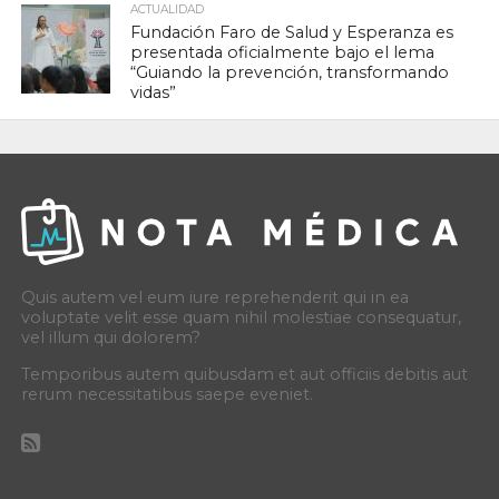
ACTUALIDAD
Fundación Faro de Salud y Esperanza es
presentada oficialmente bajo el lema
“Guiando la prevención, transformando
vidas”
Quis autem vel eum iure reprehenderit qui in ea
voluptate velit esse quam nihil molestiae consequatur,
vel illum qui dolorem?
Temporibus autem quibusdam et aut officiis debitis aut
rerum necessitatibus saepe eveniet.