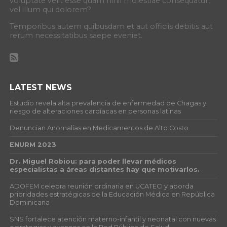
voluptate velit esse quam nihil molestiae consequatur,
vel illum qui dolorem?
Temporibus autem quibusdam et aut officiis debitis aut
rerum necessitatibus saepe eveniet.
LATEST NEWS
Estudio revela alta prevalencia de enfermedad de Chagas y
riesgo de alteraciones cardíacas en personas latinas
Denuncian Anomalías en Medicamentos de Alto Costo
ENURM 2023
Dr. Miguel Robiou: para poder llevar médicos
especialistas a áreas distantes hay que motivarlos.
ADOFEM celebra reunión ordinaria en UCATECI y aborda
prioridades estratégicas de la Educación Médica en República
Dominicana
SNS fortalece atención materno-infantil y neonatal con nuevas