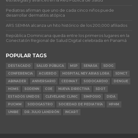
estrategias y avances en la Red Pública de Salud
Pediatras afirman que uno de cada cinco niños puede
desarrollar dermatitis atópica
ARS SEMMA alcanza un hito histórico de los 200,000 afiliados
República Dominicana queda entre los primeros lugares en la
Conectatón Regional de Salud Digital celebrada en Panamá
POPULAR TAGS
DESTACADO
SALUD PÚBLICA
MSP
SENASA
SDOG
CONFERENCIA
ACUERDO
HOSPITAL NEY ARIAS LORA
SDNCT
ABINADER
ANIVERSARIO
CEDIMAT
SODOCARDIO
DENGUE
HOMS
SODENN
COE
NUEVA DIRECTIVA
SDOT
ESTADOS UNIDOS
CLEVELAND CLINIC
SIMPOSIO
DIDA
PUCMM
SODOGASTRO
SOCIEDAD DE PEDIATRÍA
HPHM
UNIBE
DR. JULIO LANDRÓN
INCART