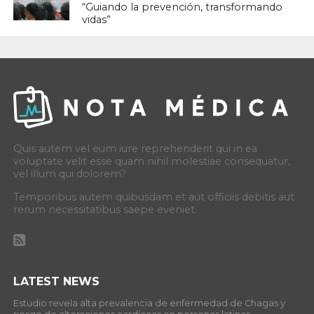
“Guiando la prevención, transformando
vidas”
Quis autem vel eum iure reprehenderit qui in ea
voluptate velit esse quam nihil molestiae consequatur,
vel illum qui dolorem?
Temporibus autem quibusdam et aut officiis debitis aut
rerum necessitatibus saepe eveniet.
LATEST NEWS
Estudio revela alta prevalencia de enfermedad de Chagas y