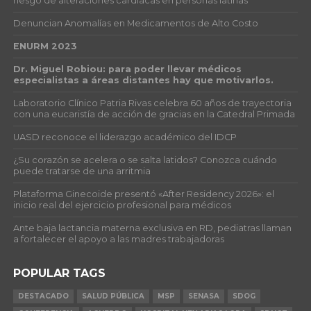
riesgo de alteraciones cardíacas en personas latinas
Denuncian Anomalías en Medicamentos de Alto Costo
ENURM 2023
Dr. Miguel Robiou: para poder llevar médicos
especialistas a áreas distantes hay que motivarlos.
Laboratorio Clínico Patria Rivas celebra 60 años de trayectoria
con una eucaristía de acción de gracias en la Catedral Primada
UASD reconoce el liderazgo académico del IDCP
¿Su corazón se acelera o se salta latidos? Conozca cuándo
puede tratarse de una arritmia
Plataforma Ginecoide presentó «After Residency 2026»: el
inicio real del ejercicio profesional para médicos
Ante baja lactancia materna exclusiva en RD, pediatras llaman
a fortalecer el apoyo a las madres trabajadoras
POPULAR TAGS
DESTACADO
SALUD PÚBLICA
MSP
SENASA
SDOG