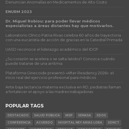
Denuncian Anomalías en Medicamentos de Alto Costo
ENURM 2023
Dr. Miguel Robiou: para poder llevar médicos
especialistas a áreas distantes hay que motivarlos.
Laboratorio Clínico Patria Rivas celebra 60 años de trayectoria
con una eucaristía de acción de gracias en la Catedral Primada
UASD reconoce el liderazgo académico del IDCP
¿Su corazón se acelera o se salta latidos? Conozca cuándo
puede tratarse de una arritmia
Plataforma Ginecoide presentó «After Residency 2026»: el
inicio real del ejercicio profesional para médicos
Ante baja lactancia materna exclusiva en RD, pediatras llaman
a fortalecer el apoyo a las madres trabajadoras
POPULAR TAGS
DESTACADO
SALUD PÚBLICA
MSP
SENASA
SDOG
CONFERENCIA
ACUERDO
HOSPITAL NEY ARIAS LORA
SDNCT