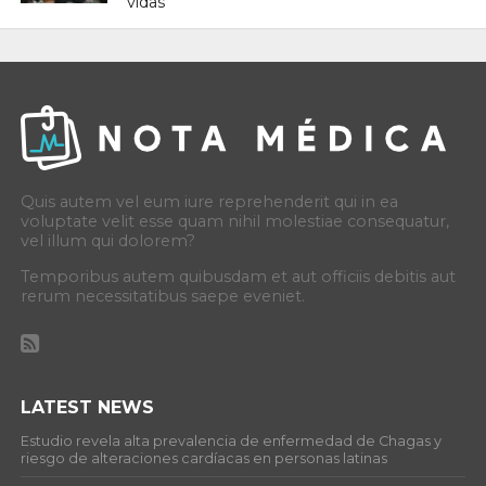
vidas”
Quis autem vel eum iure reprehenderit qui in ea
voluptate velit esse quam nihil molestiae consequatur,
vel illum qui dolorem?
Temporibus autem quibusdam et aut officiis debitis aut
rerum necessitatibus saepe eveniet.
LATEST NEWS
Estudio revela alta prevalencia de enfermedad de Chagas y
riesgo de alteraciones cardíacas en personas latinas