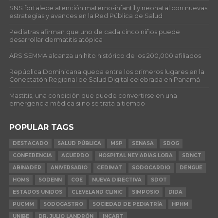
SNS fortalece atención materno-infantil y neonatal con nuevas
estrategias y avances en la Red Pública de Salud
Pediatras afirman que uno de cada cinco niños puede
desarrollar dermatitis atópica
ARS SEMMA alcanza un hito histórico de los 200,000 afiliados
República Dominicana queda entre los primeros lugares en la
Conectatón Regional de Salud Digital celebrada en Panamá
Mastitis, una condición que puede convertirse en una
emergencia médica si no se trata a tiempo
POPULAR TAGS
DESTACADO
SALUD PÚBLICA
MSP
SENASA
SDOG
CONFERENCIA
ACUERDO
HOSPITAL NEY ARIAS LORA
SDNCT
ABINADER
ANIVERSARIO
CEDIMAT
SODOCARDIO
DENGUE
HOMS
SODENN
COE
NUEVA DIRECTIVA
SDOT
ESTADOS UNIDOS
CLEVELAND CLINIC
SIMPOSIO
DIDA
PUCMM
SODOGASTRO
SOCIEDAD DE PEDIATRÍA
HPHM
UNIBE
DR. JULIO LANDRÓN
INCART