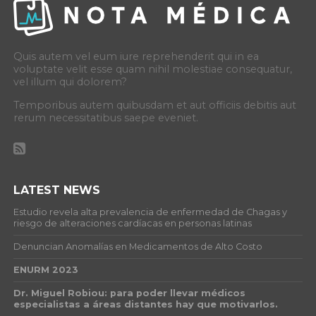
Quis autem vel eum iure reprehenderit qui in ea
voluptate velit esse quam nihil molestiae consequatur,
vel illum qui dolorem?
Temporibus autem quibusdam et aut officiis debitis aut
rerum necessitatibus saepe eveniet.
LATEST NEWS
Estudio revela alta prevalencia de enfermedad de Chagas y
riesgo de alteraciones cardíacas en personas latinas
Denuncian Anomalías en Medicamentos de Alto Costo
ENURM 2023
Dr. Miguel Robiou: para poder llevar médicos
especialistas a áreas distantes hay que motivarlos.