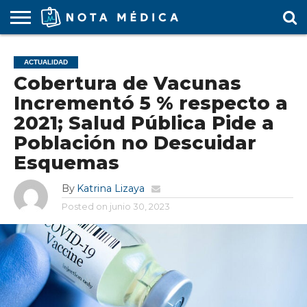
AGENDA
MÉDICA
ARS
ARTÍCULO
ACTUALIDAD
COLEGIO
COVID-
EDUCACIÓN
ESTUDIANTES
FARMACÉUTICAS
GUBERNAMENTAL
HOSPITALES
MARKETING
RESIDENTES
SALUD
SOCIEDADES
TURISMO
VÍDEOS
ACTUALIDAD
MÉDICO
19
MÉDICA
Y CLÍNICAS
MÉDICO
LABORAL
MÉDICAS
MÉDICO
Cobertura de Vacunas
Incrementó 5 % respecto a
2021; Salud Pública Pide a
Población no Descuidar
Esquemas
By
Katrina Lizaya
Posted on
junio 30, 2023