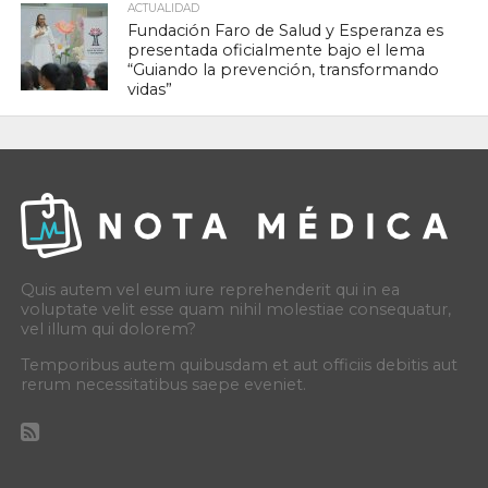
ACTUALIDAD
Fundación Faro de Salud y Esperanza es
presentada oficialmente bajo el lema
“Guiando la prevención, transformando
vidas”
Quis autem vel eum iure reprehenderit qui in ea
voluptate velit esse quam nihil molestiae consequatur,
vel illum qui dolorem?
Temporibus autem quibusdam et aut officiis debitis aut
rerum necessitatibus saepe eveniet.