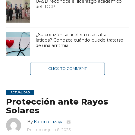
UASD reconoce el liderazgo académico
del IDCP
¿Su corazón se acelera o se salta
latidos? Conozca cuándo puede tratarse
de una arritmia
CLICK TO COMMENT
ACTUALIDAD
Protección ante Rayos
Solares
By
Katrina Lizaya
Posted on
julio 8, 2023