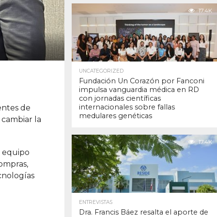
17.4K
UNCATEGORIZED
Fundación Un Corazón por Fanconi
impulsa vanguardia médica en RD
con jornadas científicas
internacionales sobre fallas
entes de
medulares genéticas
 cambiar la
17.4K
u equipo
compras,
cnologías
ENTREVISTAS
Dra. Francis Báez resalta el aporte de