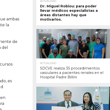
ACTUALIDAD
Dr. Miguel Robiou: para poder
llevar médicos especialistas a
áreas distantes hay que
 que ambas
motivarlos.
te la
20.2K
anente de
a del
ACTUALIDAD
ecursos
SDCVE realiza 35 procedimientos
vasculares a pacientes renales en el
Hospital Padre Billini
do, es
ud.
20.2K
 en
ara
e