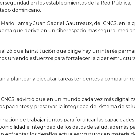
erseguridad en los establecimientos de la Red Pública,
stado dominicano.
S, Mario Lama y Juan Gabriel Gautreaux, del CNCS, en la
ema que derive en un ciberespacio más seguro, median
tualizó que la institución que dirige hay un interés perm
mos uniendo esfuerzos para fortalecer la ciber estructur
n a plantear y ejecutar tareas tendentes a compartir r
 CNCS, advirtió que en un mundo cada vez más digitaliza
s pacientes y preservar la integridad del sistema de sal
nación de trabajar juntos para fortificar las capacidades
sponibilidad e integridad de los datos de salud, además p
n enfrentar los desafíos actuales y futuros en materia d