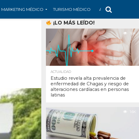
MARKETING MÉDICO
TURISMO MÉDICO
ARS
ARTÍCULO
¡LO MÁS LEÍDO!
1.6K
ACTUALIDAD
Estudio revela alta prevalencia de
enfermedad de Chagas y riesgo de
alteraciones cardíacas en personas
latinas
1.6K