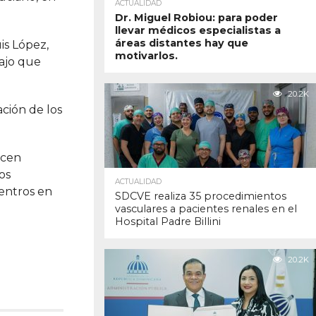
ACTUALIDAD
Dr. Miguel Robiou: para poder
llevar médicos especialistas a
áreas distantes hay que
is López,
motivarlos.
bajo que
20.2K
ación de los
ecen
os
ACTUALIDAD
centros en
SDCVE realiza 35 procedimientos
vasculares a pacientes renales en el
Hospital Padre Billini
20.2K