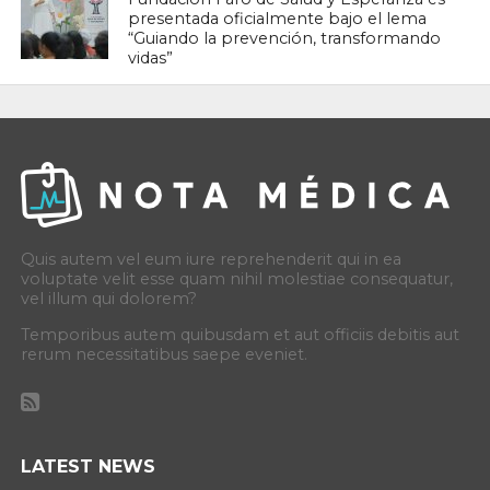
presentada oficialmente bajo el lema
“Guiando la prevención, transformando
vidas”
Quis autem vel eum iure reprehenderit qui in ea
voluptate velit esse quam nihil molestiae consequatur,
vel illum qui dolorem?
Temporibus autem quibusdam et aut officiis debitis aut
rerum necessitatibus saepe eveniet.
LATEST NEWS