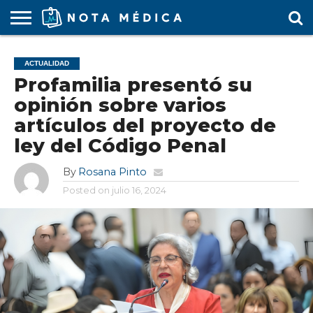
AGENDA
MÉDICA
ARS
ARTÍCULO
ACTUALIDAD
COLEGIO
COVID-
EDUCACIÓN
ESTUDIANTES
FARMACÉUTICAS
GUBERNAMENTAL
HOSPITALES
MARKETING
RESIDENTES
SALUD
SOCIEDADES
TURISMO
VÍDEOS
ACTUALIDAD
MÉDICO
19
MÉDICA
Y CLÍNICAS
MÉDICO
LABORAL
MÉDICAS
MÉDICO
Profamilia presentó su
opinión sobre varios
artículos del proyecto de
ley del Código Penal
By
Rosana Pinto
Posted on
julio 16, 2024