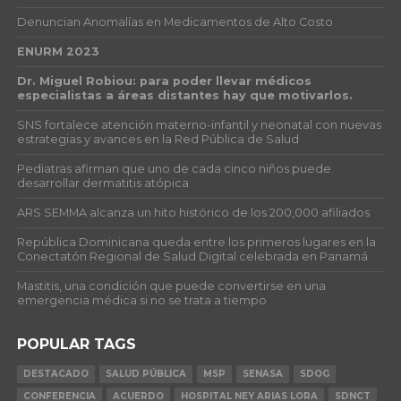
Denuncian Anomalías en Medicamentos de Alto Costo
ENURM 2023
Dr. Miguel Robiou: para poder llevar médicos
especialistas a áreas distantes hay que motivarlos.
SNS fortalece atención materno-infantil y neonatal con nuevas
estrategias y avances en la Red Pública de Salud
Pediatras afirman que uno de cada cinco niños puede
desarrollar dermatitis atópica
ARS SEMMA alcanza un hito histórico de los 200,000 afiliados
República Dominicana queda entre los primeros lugares en la
Conectatón Regional de Salud Digital celebrada en Panamá
Mastitis, una condición que puede convertirse en una
emergencia médica si no se trata a tiempo
POPULAR TAGS
DESTACADO
SALUD PÚBLICA
MSP
SENASA
SDOG
CONFERENCIA
ACUERDO
HOSPITAL NEY ARIAS LORA
SDNCT