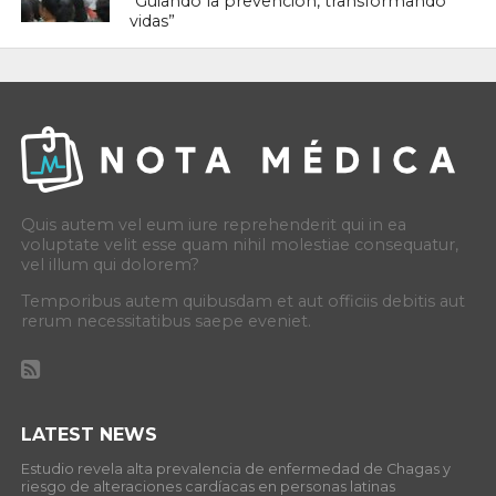
“Guiando la prevención, transformando
vidas”
Quis autem vel eum iure reprehenderit qui in ea
voluptate velit esse quam nihil molestiae consequatur,
vel illum qui dolorem?
Temporibus autem quibusdam et aut officiis debitis aut
rerum necessitatibus saepe eveniet.
LATEST NEWS
Estudio revela alta prevalencia de enfermedad de Chagas y
riesgo de alteraciones cardíacas en personas latinas