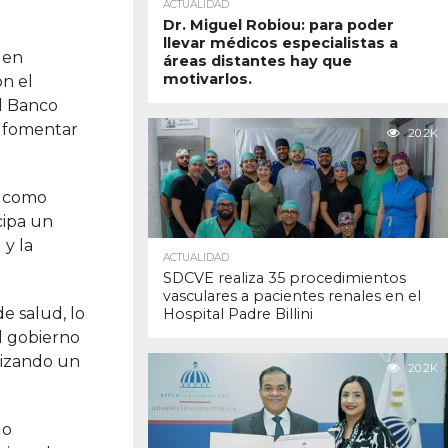
ACTUALIDAD
Dr. Miguel Robiou: para poder
llevar médicos especialistas a
 en
áreas distantes hay que
motivarlos.
on el
el Banco
y fomentar
20.2K
s como
cipa un
 y la
ACTUALIDAD
SDCVE realiza 35 procedimientos
vasculares a pacientes renales en el
e salud, lo
Hospital Padre Billini
El gobierno
tizando un
20.2K
do