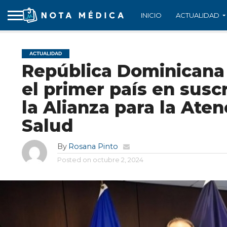
INICIO
ACTUALIDAD
ACTUALIDAD
República Dominicana h
el primer país en susc
la Alianza para la Ate
Salud
By
Rosana Pinto
Posted on
octubre 2, 2024