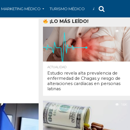
MARKETING MÉDICO
TURISMO MÉDICO
ARS
ARTÍCULO
¡LO MÁS LEÍDO!
1.6K
ACTUALIDAD
Estudio revela alta prevalencia de
enfermedad de Chagas y riesgo de
alteraciones cardíacas en personas
latinas
1.6K