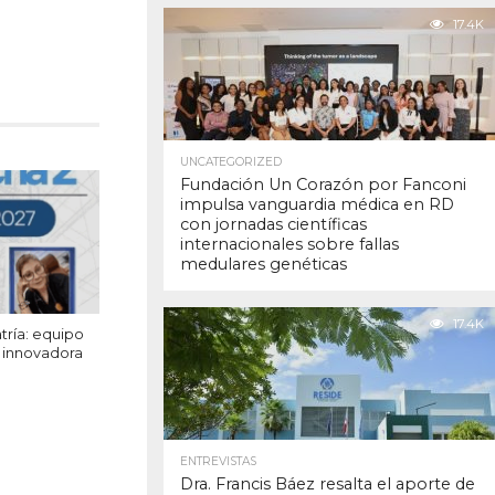
17.4K
UNCATEGORIZED
Fundación Un Corazón por Fanconi
impulsa vanguardia médica en RD
con jornadas científicas
internacionales sobre fallas
medulares genéticas
17.4K
ría: equipo
n innovadora
ENTREVISTAS
Dra. Francis Báez resalta el aporte de