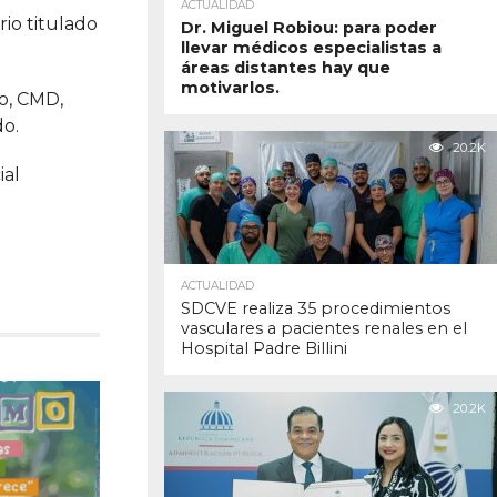
ACTUALIDAD
rio titulado
Dr. Miguel Robiou: para poder
llevar médicos especialistas a
áreas distantes hay que
motivarlos.
ho, CMD,
do.
20.2K
ial
ACTUALIDAD
SDCVE realiza 35 procedimientos
vasculares a pacientes renales en el
Hospital Padre Billini
20.2K