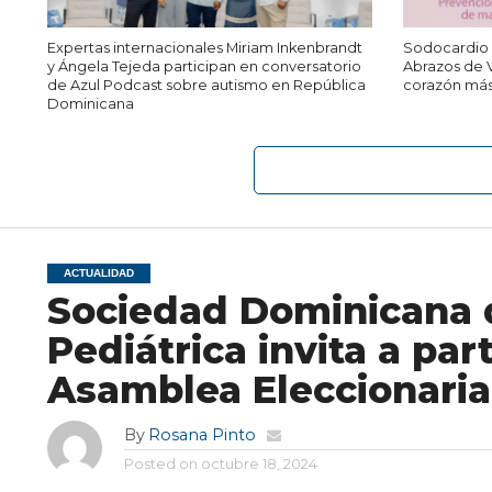
Expertas internacionales Miriam Inkenbrandt
Sodocardio i
y Ángela Tejeda participan en conversatorio
Abrazos de V
de Azul Podcast sobre autismo en República
corazón más 
Dominicana
ACTUALIDAD
Sociedad Dominicana 
Pediátrica invita a part
Asamblea Eleccionaria
By
Rosana Pinto
Posted on
octubre 18, 2024