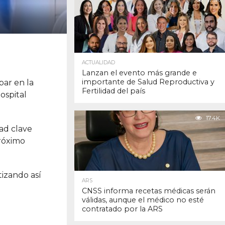
17.9K
ACTUALIDAD
Lanzan el evento más grande e
importante de Salud Reproductiva y
par en la
Fertilidad del país
ospital
17.4K
dad clave
próximo
ntizando así
ARS
CNSS informa recetas médicas serán
válidas, aunque el médico no esté
contratado por la ARS