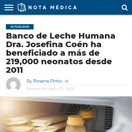
AGENDA
MÉDICA
ARS
ARTÍCULO
ACTUALIDAD
COLEGIO
COVID-
EDUCACIÓN
ESTUDIANTES
FARMACÉUTICAS
GUBERNAMENTAL
HOSPITALES
MARKETING
RESIDENTES
SALUD
SOCIEDADES
TURISMO
VÍDEOS
ACTUALIDAD
MÉDICO
19
MÉDICA
Y CLÍNICAS
MÉDICO
LABORAL
MÉDICAS
MÉDICO
Banco de Leche Humana
Dra. Josefina Coén ha
beneficiado a más de
219,000 neonatos desde
2011
By
Rosana Pinto
Posted on
mayo 23, 2025