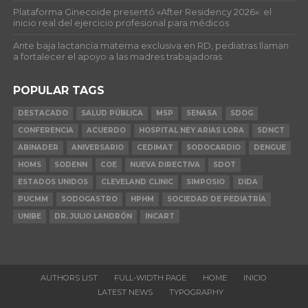
Plataforma Ginecoide presentó «After Residency 2026»: el
inicio real del ejercicio profesional para médicos
Ante baja lactancia materna exclusiva en RD, pediatras llaman
a fortalecer el apoyo a las madres trabajadoras
POPULAR TAGS
DESTACADO
SALUD PÚBLICA
MSP
SENASA
SDOG
CONFERENCIA
ACUERDO
HOSPITAL NEY ARIAS LORA
SDNCT
ABINADER
ANIVERSARIO
CEDIMAT
SODOCARDIO
DENGUE
HOMS
SODENN
COE
NUEVA DIRECTIVA
SDOT
ESTADOS UNIDOS
CLEVELAND CLINIC
SIMPOSIO
DIDA
PUCMM
SODOGASTRO
HPHM
SOCIEDAD DE PEDIATRÍA
UNIBE
DR. JULIO LANDRÓN
INCART
AUTHORS LIST
FULL-WIDTH PAGE
HOME
INICIO
LATEST NEWS
TYPOGRAPHY