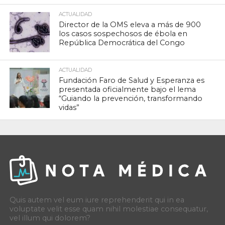
ACTUALIDAD
Director de la OMS eleva a más de 900
los casos sospechosos de ébola en
República Democrática del Congo
ACTUALIDAD
Fundación Faro de Salud y Esperanza es
presentada oficialmente bajo el lema
“Guiando la prevención, transformando
vidas”
Quis autem vel eum iure reprehenderit qui in ea
voluptate velit esse quam nihil molestiae consequatur,
vel illum qui dolorem?