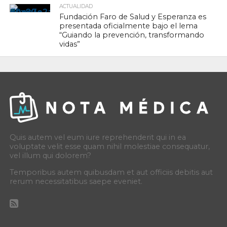
ACTUALIDAD
Fundación Faro de Salud y Esperanza es
presentada oficialmente bajo el lema
“Guiando la prevención, transformando
vidas”
Quis autem vel eum iure reprehenderit qui in ea
voluptate velit esse quam nihil molestiae consequatur,
vel illum qui dolorem?
Temporibus autem quibusdam et aut officiis debitis aut
rerum necessitatibus saepe eveniet.