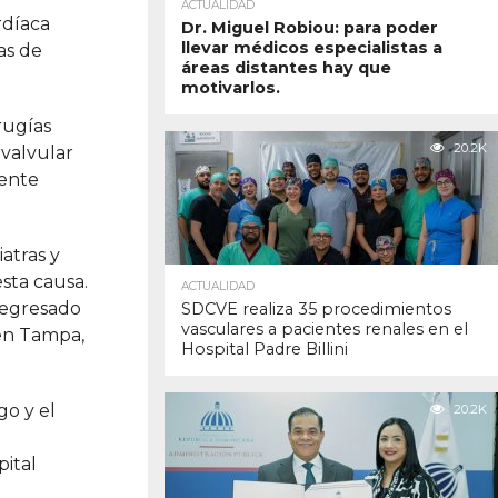
ACTUALIDAD
rdíaca
Dr. Miguel Robiou: para poder
llevar médicos especialistas a
as de
áreas distantes hay que
motivarlos.
rugías
20.2K
bvalvular
mente
iatras y
sta causa.
ACTUALIDAD
 egresado
SDCVE realiza 35 procedimientos
vasculares a pacientes renales en el
 en Tampa,
Hospital Padre Billini
o y el
20.2K
pital