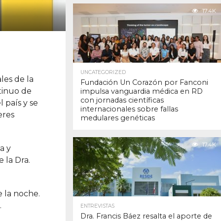
17.4K
UNCATEGORIZED
les de la
Fundación Un Corazón por Fanconi
tinuo de
impulsa vanguardia médica en RD
con jornadas científicas
l país y se
internacionales sobre fallas
eres
medulares genéticas
17.4K
a y
 la Dra.
e la noche.
.
ENTREVISTAS
Dra. Francis Báez resalta el aporte de