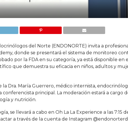
ocrinólogos del Norte (ENDONORTE) invita a profesiona
ademy, donde se presentará el sistema de monitoreo con
robado por la FDA en su categoría, ya está disponible en e
ntífico que demuestra su eficacia en niños, adultos y muj
e la Dra. María Guerrero, médico internista, endocrinólog
a conferencista principal. La moderación estará a cargo de
gía y nutrición.
a, se llevará a cabo en Oh La La Experience a las 7:15 d
tactar a través de la cuenta de Instagram @endonorterd