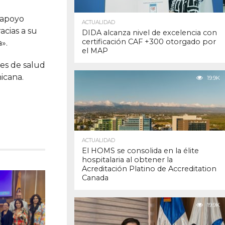
l apoyo
ACTUALIDAD
acias a su
DIDA alcanza nivel de excelencia con
certificación CAF +300 otorgado por
».
el MAP
nes de salud
icana.
19.9K
ACTUALIDAD
El HOMS se consolida en la élite
hospitalaria al obtener la
Acreditación Platino de Accreditation
Canada
19.9K