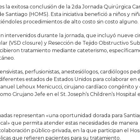
s la exitosa conclusión de la 2da Jornada Quirúrgica Ca
e Santiago (HOMS). Esta iniciativa benefició a niños y niñ
ciéndoles procedimientos de alto costo sin costo alguno.
 intervenidos durante la jornada, que incluyó nueve ci
lar (VSD closure) y Resección de Tejido Obstructivo Su
ecibieron tratamiento mediante cateterismo, específica
táneo.
nsivistas, perfusionistas, anestesiólogos, cardiólogos ped
diferentes estados de Estados Unidos para colaborar en e
 Manuel Lehoux Menicucci, cirujano cardíaco congénito y
 Cirujano Jefe en el St. Joseph’s Children’s Hospital
nadas representan «una oportunidad dorada para Santiag
ocal» que permita atender estas necesidades de manera
olaboración público-privada, en la que participan el Hos
blicas que refieren pacientes para su tratamiento.