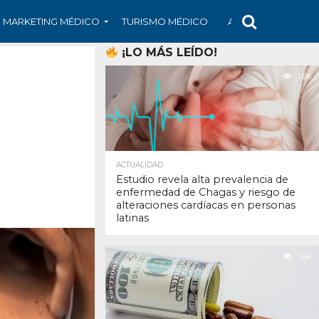
MARKETING MÉDICO
TURISMO MÉDICO
ARS
ARTÍCULO
¡LO MÁS LEÍDO!
1.6K
ACTUALIDAD
Estudio revela alta prevalencia de
enfermedad de Chagas y riesgo de
alteraciones cardíacas en personas
latinas
1.6K