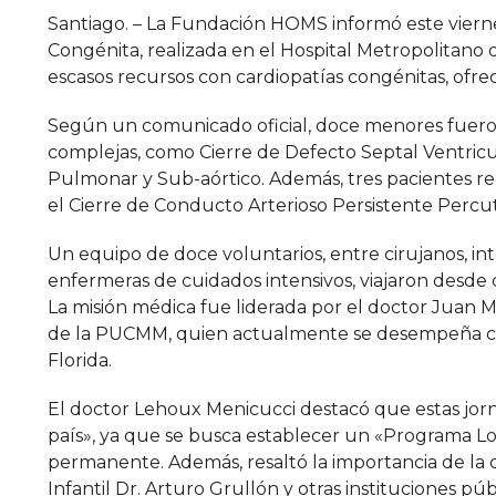
Santiago. – La Fundación HOMS informó este vierne
Congénita, realizada en el Hospital Metropolitano d
escasos recursos con cardiopatías congénitas, ofre
Según un comunicado oficial, doce menores fueron
complejas, como Cierre de Defecto Septal Ventricu
Pulmonar y Sub-aórtico. Además, tres pacientes r
el Cierre de Conducto Arterioso Persistente Percu
Un equipo de doce voluntarios, entre cirujanos, inte
enfermeras de cuidados intensivos, viajaron desde 
La misión médica fue liderada por el doctor Juan
de la PUCMM, quien actualmente se desempeña como
Florida.
El doctor Lehoux Menicucci destacó que estas jor
país», ya que se busca establecer un «Programa L
permanente. Además, resaltó la importancia de la c
Infantil Dr. Arturo Grullón y otras instituciones pú