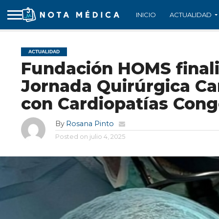
INICIO
ACTUALIDAD
ACTUALIDAD
Fundación HOMS finaliz
Jornada Quirúrgica Ca
con Cardiopatías Cong
By
Rosana Pinto
Posted on
julio 4, 2025