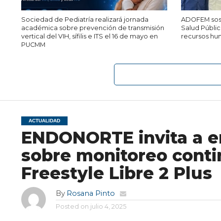
Sociedad de Pediatría realizará jornada
ADOFEM sost
académica sobre prevención de transmisión
Salud Públi
vertical del VIH, sífilis e ITS el 16 de mayo en
recursos hu
PUCMM
ACTUALIDAD
ENDONORTE invita a e
sobre monitoreo conti
Freestyle Libre 2 Plus
By
Rosana Pinto
Posted on
julio 4, 2025