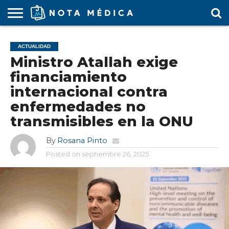
AGENDA
MÉDICA
ARS
ARTÍCULO
ACTUALIDAD
COLEGIO
COVID-
EDUCACIÓN
ESTUDIANTES
FARMACÉUTICAS
GUBERNAMENTAL
HOSPITALES
MARKETING
RESIDENTES
SALUD
SOCIEDADES
TURISMO
VÍDEOS
ACTUALIDAD
MÉDICO
19
MÉDICA
Y CLÍNICAS
MÉDICO
LABORAL
MÉDICAS
MÉDICO
Ministro Atallah exige
financiamiento
internacional contra
enfermedades no
transmisibles en la ONU
By
Rosana Pinto
Posted on
septiembre 26, 2025