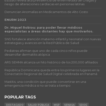
Estudio revela alta prevalencia de enfermedad de Chagas y
riesgo de alteraciones cardíacas en personas latinas
Denuncian Anomalías en Medicamentos de Alto Costo
ENURM 2023
Dr. Miguel Robiou: para poder llevar médicos
especialistas a áreas distantes hay que motivarlos.
SNS fortalece atención materno-infantil y neonatal con nuevas
estrategias y avances en la Red Pública de Salud
Pediatras afirman que uno de cada cinco niños puede
desarrollar dermatitis atópica
ARS SEMMA alcanza un hito histórico de los 200,000 afiliados
República Dominicana queda entre los primeros lugares en la
Conectatón Regional de Salud Digital celebrada en Panamá
Mastitis, una condición que puede convertirse en una
emergencia médica si no se trata a tiempo
POPULAR TAGS
DESTACADO
SALUD PÚBLICA
MSP
SENASA
SDOG