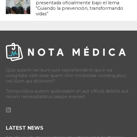
presentada oficialmente bajo el lema
“Guiando la prevención, transformando
vidas”
Quis autem vel eum iure reprehenderit qui in ea
voluptate velit esse quam nihil molestiae consequatur,
vel illum qui dolorem?
Temporibus autem quibusdam et aut officiis debitis aut
rerum necessitatibus saepe eveniet.
LATEST NEWS