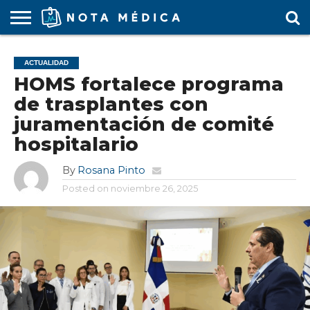
AGENDA
MÉDICA
ARS
ARTÍCULO
ACTUALIDAD
COLEGIO
COVID-
EDUCACIÓN
ESTUDIANTES
FARMACÉUTICAS
GUBERNAMENTAL
HOSPITALES
MARKETING
RESIDENTES
SALUD
SOCIEDADES
TURISMO
VÍDEOS
ACTUALIDAD
MÉDICO
19
MÉDICA
Y CLÍNICAS
MÉDICO
LABORAL
MÉDICAS
MÉDICO
HOMS fortalece programa
de trasplantes con
juramentación de comité
hospitalario
By
Rosana Pinto
Posted on
noviembre 26, 2025