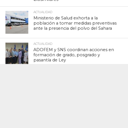
ACTUALIDAD
Ministerio de Salud exhorta a la
población a tomar medidas preventivas
ante la presencia del polvo del Sahara
ACTUALIDAD
ADOFEM y SNS coordinan acciones en
formación de grado, posgrado y
pasantía de Ley
ACTUALIDAD
El SRSO realiza inducción a decenas de
nuevos médicos pasantes
ACTUALIDAD
El Ginecólogo en Tiempos de Crisis
Emocional y Violencia: La Importancia
de una Comunicación que Genere