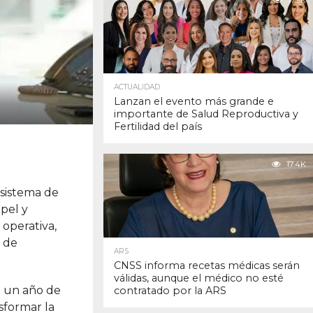
17.9K
ACTUALIDAD
Lanzan el evento más grande e
importante de Salud Reproductiva y
Fertilidad del país
17.4K
 sistema de
pel y
 operativa,
a de
ARS
CNSS informa recetas médicas serán
válidas, aunque el médico no esté
o un año de
contratado por la ARS
sformar la