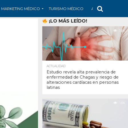
MARKETING MÉDICO
TURISMO MÉDICO
ARS
ARTÍCULO
¡LO MÁS LEÍDO!
1.6K
ACTUALIDAD
Estudio revela alta prevalencia de
enfermedad de Chagas y riesgo de
alteraciones cardíacas en personas
latinas
1.6K