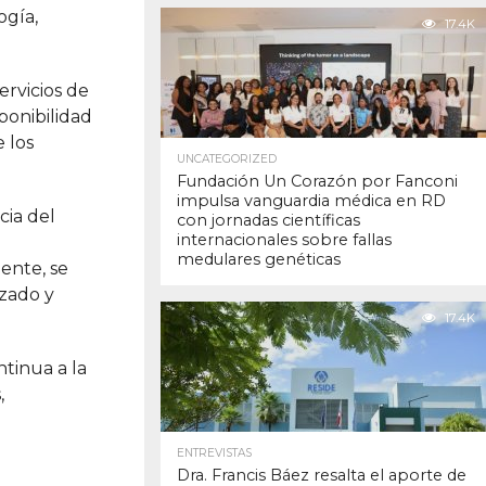
ogía,
17.4K
ervicios de
ponibilidad
 los
UNCATEGORIZED
Fundación Un Corazón por Fanconi
impulsa vanguardia médica en RD
cia del
con jornadas científicas
internacionales sobre fallas
medulares genéticas
ente, se
izado y
17.4K
ntinua a la
,
ENTREVISTAS
Dra. Francis Báez resalta el aporte de