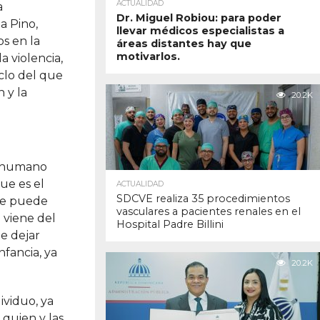
ACTUALIDAD
a
Dr. Miguel Robiou: para poder
a Pino,
llevar médicos especialistas a
s en la
áreas distantes hay que
motivarlos.
a violencia,
clo del que
 y la
20.2K
r humano
ue es el
ACTUALIDAD
SDCVE realiza 35 procedimientos
 se puede
vasculares a pacientes renales en el
 viene del
Hospital Padre Billini
e dejar
fancia, ya
20.2K
ividuo, ya
quien y las