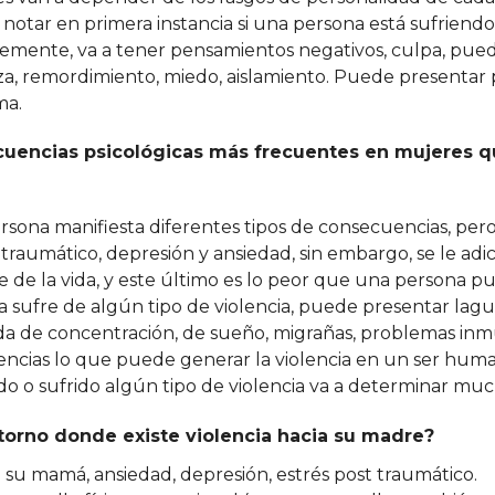
otar en primera instancia si una persona está sufriendo
entemente, va a tener pensamientos negativos, culpa, puede
enza, remordimiento, miedo, aislamiento. Puede presentar
ma.
ecuencias psicológicas más frecuentes en mujeres 
rsona manifiesta diferentes tipos de consecuencias, pero
 traumático, depresión y ansiedad, sin embargo, se le adic
ue de la vida, y este último es lo peor que una persona 
 sufre de algún tipo de violencia, puede presentar lag
ida de concentración, de sueño, migrañas, problemas inm
encias lo que puede generar la violencia en un ser hum
 o sufrido algún tipo de violencia va a determinar muc
ntorno donde existe violencia hacia su madre?
 su mamá, ansiedad, depresión, estrés post traumático.