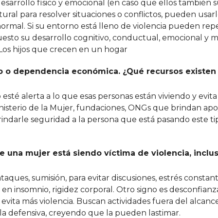
sarrollo físico y emocional (en caso que ellos también 
tural para resolver situaciones o conflictos, pueden usa
normal. Si su entorno está lleno de violencia pueden repe
puesto su desarrollo cognitivo, conductual, emocional y 
 Los hijos que crecen en un hogar
 o dependencia económica. ¿Qué recursos existen
sté alerta a lo que esas personas están viviendo y evita
nisterio de la Mujer, fundaciones, ONGs que brindan ap
brindarle seguridad a la persona que está pasando este t
 una mujer está siendo víctima de violencia, inclus
aques, sumisión, para evitar discusiones, estrés constan
n insomnio, rigidez corporal. Otro signo es desconfianza
evita más violencia. Buscan actividades fuera del alcanc
 la defensiva, creyendo que la pueden lastimar.