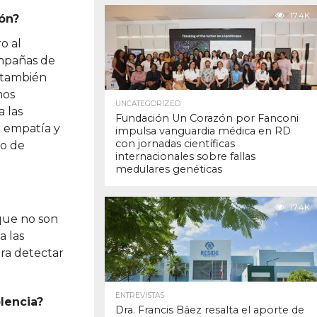
17.4K
ón?
o al
ampañas de
o también
mos
UNCATEGORIZED
a las
Fundación Un Corazón por Fanconi
o empatía y
impulsa vanguardia médica en RD
con jornadas científicas
to de
internacionales sobre fallas
medulares genéticas
17.4K
 que no son
a las
ara detectar
ENTREVISTAS
lencia?
Dra. Francis Báez resalta el aporte de