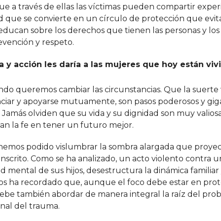
 a través de ellas las víctimas pueden compartir experi
 que se convierte en un círculo de protección que evit
 educan sobre los derechos que tienen las personas y los
evención y respeto.
a y acción les daría a las mujeres que hoy están viv
uando queremos cambiar las circunstancias. Que la suerte
ciar y apoyarse mutuamente, son pasos poderosos y gi
 Jamás olviden que su vida y su dignidad son muy valios
dan la fe en tener un futuro mejor.
, hemos podido vislumbrar la sombra alargada que proyec
nscrito. Como se ha analizado, un acto violento contra 
 mental de sus hijos, desestructura la dinámica familiar 
os ha recordado que, aunque el foco debe estar en prot
a debe también abordar de manera integral la raíz del pr
onal del trauma.