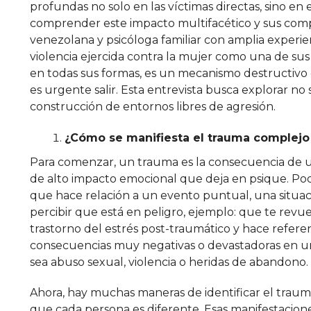
profundas no solo en las víctimas directas, sino en
comprender este impacto multifacético y sus compl
venezolana y psicóloga familiar con amplia experi
violencia ejercida contra la mujer como una de sus 
en todas sus formas, es un mecanismo destructivo
es urgente salir. Esta entrevista busca explorar no s
construcción de entornos libres de agresión.
¿Cómo se manifiesta el trauma complejo
Para comenzar, un trauma es la consecuencia de 
de alto impacto emocional que deja en psique. Pod
que hace relación a un evento puntual, una situa
percibir que está en peligro, ejemplo: que te revu
trastorno del estrés post-traumático y hace refer
consecuencias muy negativas o devastadoras en una
sea abuso sexual, violencia o heridas de abandono.
Ahora, hay muchas maneras de identificar el trau
que cada persona es diferente. Esas manifestacion