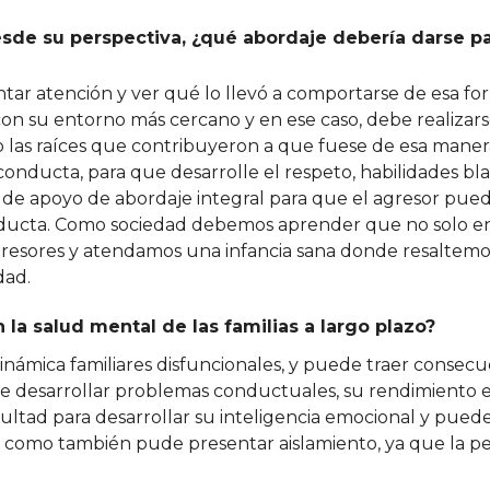
esde su perspectiva, ¿qué abordaje debería darse p
 atención y ver qué lo llevó a comportarse de esa fo
 con su entorno más cercano y en ese caso, debe realizar
 o las raíces que contribuyeron a que fuese de esa maner
onducta, para que desarrolle el respeto, habilidades bl
de apoyo de abordaje integral para que el agresor pue
conducta. Como sociedad debemos aprender que no solo
agresores y atendamos una infancia sana donde resaltemo
dad.
la salud mental de las familias a largo plazo?
dinámica familiares disfuncionales, y puede traer consec
ede desarrollar problemas conductuales, su rendimiento 
icultad para desarrollar su inteligencia emocional y pued
sí como también pude presentar aislamiento, ya que la p