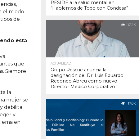
RESIDE a la salud mental en
encias,
“Hablemos de Todo con Condesa”
a el miedo
 tipos de
17.2K
iendo esta
 va
gantes que
ACTUALIDAD
Grupo Rescue anuncia la
as. Siempre
designación del Dr. Luis Eduardo
Redondo Abreu como nuevo
Director Médico Corporativo
ta la
una mujer se
17.0K
y debilita
eger y
oblema en