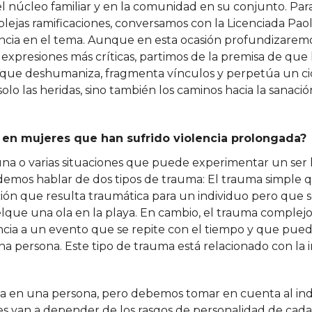
 el núcleo familiar y en la comunidad en su conjunto. Par
ejas ramificaciones, conversamos con la Licenciada Paol
encia en el tema. Aunque en esta ocasión profundizaremo
expresiones más críticas, partimos de la premisa de que l
 que deshumaniza, fragmenta vínculos y perpetúa un ci
olo las heridas, sino también los caminos hacia la sanación
 en mujeres que han sufrido violencia prolongada?
una o varias situaciones que puede experimentar un se
emos hablar de dos tipos de trauma: El trauma simple q
ción que resulta traumática para un individuo pero que
elque una ola en la playa. En cambio, el trauma complejo
encia a un evento que se repite con el tiempo y que pued
 persona. Este tipo de trauma está relacionado con la in
ma en una persona, pero debemos tomar en cuenta al ind
es van a depender de los rasgos de personalidad de cada 