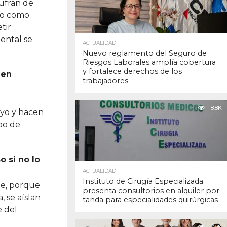
sufran de
rlo como
tir
mental se
ACTUALIDAD
Nuevo reglamento del Seguro de
Riesgos Laborales amplía cobertura
y fortalece derechos de los
 en
trabajadores
18.8K
oyo y hacen
ipo de
o si no lo
ACTUALIDAD
Instituto de Cirugía Especializada
te, porque
presenta consultorios en alquiler por
, se aíslan
tanda para especialidades quirúrgicas
e del