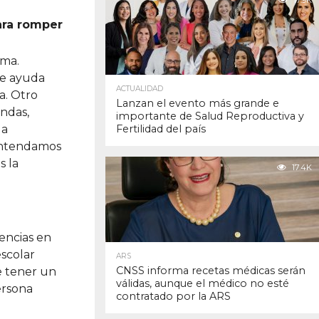
17.9K
ara romper
rma.
se ayuda
ACTUALIDAD
a. Otro
Lanzan el evento más grande e
andas,
importante de Salud Reproductiva y
da
Fertilidad del país
 entendamos
s la
17.4K
uencias en
escolar
ARS
CNSS informa recetas médicas serán
e tener un
válidas, aunque el médico no esté
ersona
contratado por la ARS