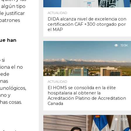
 algún tipo
 justificar
ACTUALIDAD
DIDA alcanza nivel de excelencia con
 patrones
certificación CAF +300 otorgado por
el MAP
que han
19.9K
 si
iona el no
puede
unas
ACTUALIDAD
El HOMS se consolida en la élite
unológicos,
hospitalaria al obtener la
ano y
Acreditación Platino de Accreditation
has cosas.
Canada
19.9K