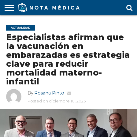
AGENDA
MÉDICA
ARS
ARTÍCULO
ACTUALIDAD
COLEGIO
COVID-
EDUCACIÓN
ESTUDIANTES
FARMACÉUTICAS
GUBERNAMENTAL
HOSPITALES
MARKETING
RESIDENTES
SALUD
SOCIEDADES
TURISMO
VÍDEOS
ACTUALIDAD
MÉDICO
19
MÉDICA
Y CLÍNICAS
MÉDICO
LABORAL
MÉDICAS
MÉDICO
Especialistas afirman que
la vacunación en
embarazadas es estrategia
clave para reducir
mortalidad materno-
infantil
By
Rosana Pinto
Posted on
diciembre 10, 2025