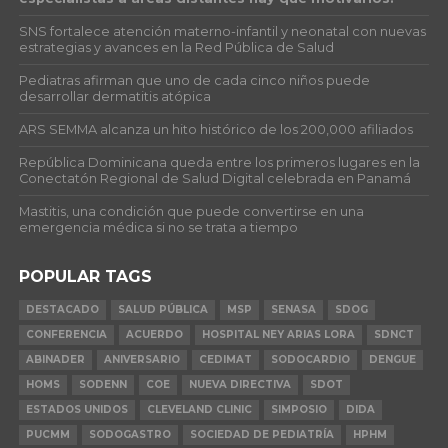
SNS fortalece atención materno-infantil y neonatal con nuevas
estrategias y avances en la Red Pública de Salud
Pediatras afirman que uno de cada cinco niños puede
desarrollar dermatitis atópica
ARS SEMMA alcanza un hito histórico de los 200,000 afiliados
República Dominicana queda entre los primeros lugares en la
Conectatón Regional de Salud Digital celebrada en Panamá
Mastitis, una condición que puede convertirse en una
emergencia médica si no se trata a tiempo
POPULAR TAGS
DESTACADO
SALUD PÚBLICA
MSP
SENASA
SDOG
CONFERENCIA
ACUERDO
HOSPITAL NEY ARIAS LORA
SDNCT
ABINADER
ANIVERSARIO
CEDIMAT
SODOCARDIO
DENGUE
HOMS
SODENN
COE
NUEVA DIRECTIVA
SDOT
ESTADOS UNIDOS
CLEVELAND CLINIC
SIMPOSIO
DIDA
PUCMM
SODOGASTRO
SOCIEDAD DE PEDIATRÍA
HPHM