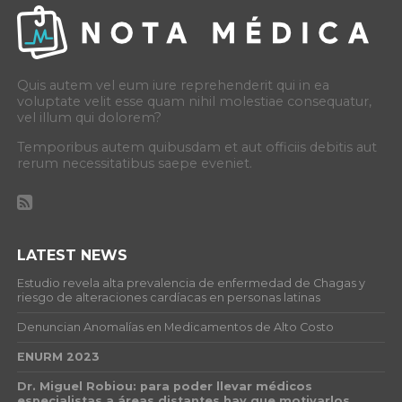
Quis autem vel eum iure reprehenderit qui in ea
voluptate velit esse quam nihil molestiae consequatur,
vel illum qui dolorem?
Temporibus autem quibusdam et aut officiis debitis aut
rerum necessitatibus saepe eveniet.
LATEST NEWS
Estudio revela alta prevalencia de enfermedad de Chagas y
riesgo de alteraciones cardíacas en personas latinas
Denuncian Anomalías en Medicamentos de Alto Costo
ENURM 2023
Dr. Miguel Robiou: para poder llevar médicos
especialistas a áreas distantes hay que motivarlos.