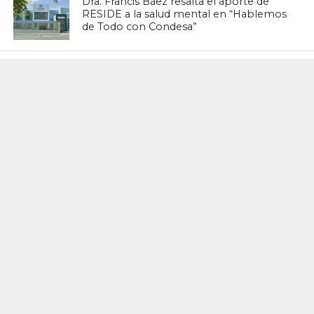
Dra. Francis Báez resalta el aporte de
RESIDE a la salud mental en “Hablemos
de Todo con Condesa”
ACTUALIDAD
Grupo Rescue anuncia la designación
del Dr. Luis Eduardo Redondo Abreu
como nuevo Director Médico
Corporativo
ACTUALIDAD
Autismo, Visibilidad y Sadfishing: Cuando
la Exposición Pública No Sustituye el
Compromiso Familiar
ACTUALIDAD
Servicio Regional de Salud Ozama
realiza taller para garantizar
medicamentos e insumos suficientes
para 2027
ACTUALIDAD