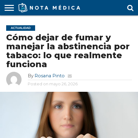
AGENDA
MÉDICA
ARS
ARTÍCULO
ACTUALIDAD
COLEGIO
COVID-
EDUCACIÓN
ESTUDIANTES
FARMACÉUTICAS
GUBERNAMENTAL
HOSPITALES
MARKETING
RESIDENTES
SALUD
SOCIEDADES
TURISMO
VÍDEOS
ACTUALIDAD
MÉDICO
19
MÉDICA
Y CLÍNICAS
MÉDICO
LABORAL
MÉDICAS
MÉDICO
Cómo dejar de fumar y
manejar la abstinencia por
tabaco: lo que realmente
funciona
By
Rosana Pinto
Posted on
mayo 26, 2026