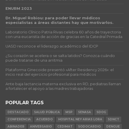
ENURM 2023
Dr. Miguel Robiou: para poder llevar médicos
especialistas a áreas distantes hay que motivarlos.
Laboratorio Clínico Patria Rivas celebra 60 años de trayectoria
con una eucaristía de acción de gracias en la Catedral Primada
UASD reconoce el liderazgo académico del IDCP
¿Su corazón se acelera o se salta latidos? Conozca cuándo
puede tratarse de una arritmia
Plataforma Ginecoide presentó «After Residency 2026»: el
inicio real del ejercicio profesional para médicos
Ante baja lactancia materna exclusiva en RD, pediatras llaman
a fortalecer el apoyo a las madres trabajadoras
POPULAR TAGS
DESTACADO
SALUD PÚBLICA
MSP
SENASA
SDOG
CONFERENCIA
ACUERDO
HOSPITAL NEY ARIAS LORA
SDNCT
ABINADER
ANIVERSARIO
CEDIMAT
SODOCARDIO
DENGUE