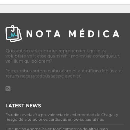
Quis autem vel eum iure reprehenderit qui in ea
voluptate velit esse quam nihil molestiae consequatur,
vel illum qui dolorem?
Temporibus autem quibusdam et aut officiis debitis aut
rerum necessitatibus saepe eveniet.
LATEST NEWS
Estudio revela alta prevalencia de enfermedad de Chagas y
riesgo de alteraciones cardíacas en personas latinas
Denuncian Anomalías en Medicamentos de Alto Costo