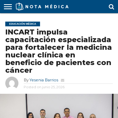
AGENDA
MÉDICA
ARS
ARTÍCULO
ACTUALIDAD
COLEGIO
COVID-
EDUCACIÓN
ESTUDIANTES
FARMACÉUTICAS
GUBERNAMENTAL
HOSPITALES
MARKETING
RESIDENTES
SALUD
SOCIEDADES
TURISMO
VÍDEOS
EDUCACIÓN MÉDICA
MÉDICO
19
MÉDICA
Y CLÍNICAS
MÉDICO
LABORAL
MÉDICAS
MÉDICO
INCART impulsa
capacitación especializada
para fortalecer la medicina
nuclear clínica en
beneficio de pacientes con
cáncer
By
Yesenia Barrios
Posted on
junio 25, 2026