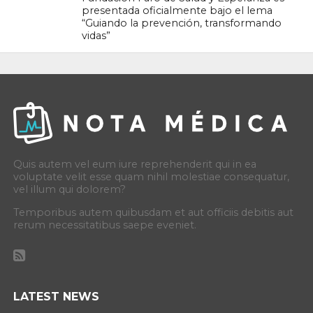
presentada oficialmente bajo el lema
“Guiando la prevención, transformando
vidas”
Quis autem vel eum iure reprehenderit qui in ea
voluptate velit esse quam nihil molestiae consequatur,
vel illum qui dolorem?
Temporibus autem quibusdam et aut officiis debitis aut
rerum necessitatibus saepe eveniet.
LATEST NEWS