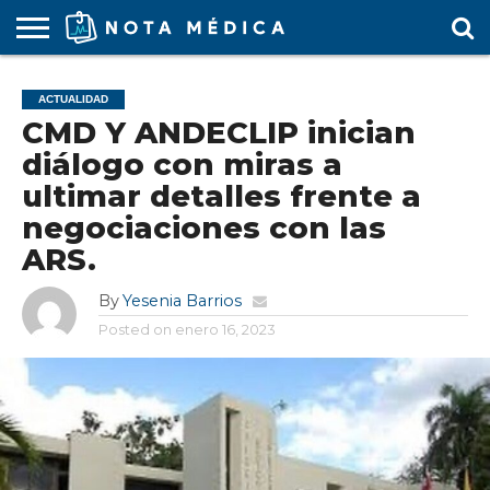
AGENDA
MÉDICA
ARS
ARTÍCULO
ACTUALIDAD
COLEGIO
COVID-
EDUCACIÓN
ESTUDIANTES
FARMACÉUTICAS
GUBERNAMENTAL
HOSPITALES
MARKETING
RESIDENTES
SALUD
SOCIEDADES
TURISMO
VÍDEOS
ACTUALIDAD
MÉDICO
19
MÉDICA
Y CLÍNICAS
MÉDICO
LABORAL
MÉDICAS
MÉDICO
CMD Y ANDECLIP inician
diálogo con miras a
ultimar detalles frente a
negociaciones con las
ARS.
By
Yesenia Barrios
Posted on
enero 16, 2023