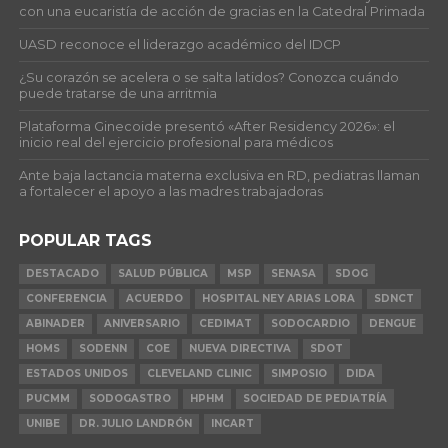
con una eucaristía de acción de gracias en la Catedral Primada
UASD reconoce el liderazgo académico del IDCP
¿Su corazón se acelera o se salta latidos? Conozca cuándo
puede tratarse de una arritmia
Plataforma Ginecoide presentó «After Residency 2026»: el
inicio real del ejercicio profesional para médicos
Ante baja lactancia materna exclusiva en RD, pediatras llaman
a fortalecer el apoyo a las madres trabajadoras
POPULAR TAGS
DESTACADO
SALUD PÚBLICA
MSP
SENASA
SDOG
CONFERENCIA
ACUERDO
HOSPITAL NEY ARIAS LORA
SDNCT
ABINADER
ANIVERSARIO
CEDIMAT
SODOCARDIO
DENGUE
HOMS
SODENN
COE
NUEVA DIRECTIVA
SDOT
ESTADOS UNIDOS
CLEVELAND CLINIC
SIMPOSIO
DIDA
PUCMM
SODOGASTRO
HPHM
SOCIEDAD DE PEDIATRÍA
UNIBE
DR. JULIO LANDRÓN
INCART