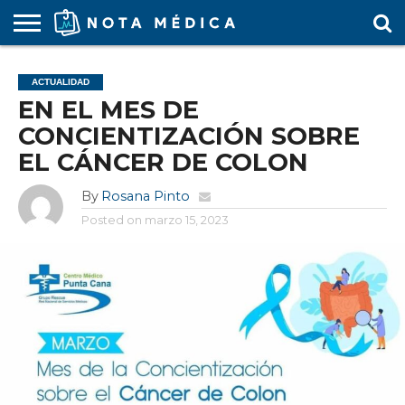
AGENDA
MÉDICA
ARS
ARTÍCULO
ACTUALIDAD
COLEGIO
COVID-
EDUCACIÓN
ESTUDIANTES
FARMACÉUTICAS
GUBERNAMENTAL
HOSPITALES
MARKETING
RESIDENTES
SALUD
SOCIEDADES
TURISMO
VÍDEOS
ACTUALIDAD
MÉDICO
19
MÉDICA
Y CLÍNICAS
MÉDICO
LABORAL
MÉDICAS
MÉDICO
EN EL MES DE
CONCIENTIZACIÓN SOBRE
EL CÁNCER DE COLON
By
Rosana Pinto
Posted on
marzo 15, 2023