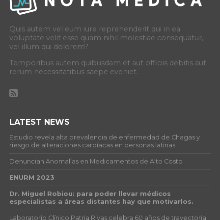
Quis autem vel eum iure reprehenderit qui in ea
voluptate velit esse quam nihil molestiae consequatur,
vel illum qui dolorem?
Temporibus autem quibusdam et aut officiis debitis aut
rerum necessitatibus saepe eveniet.
LATEST NEWS
Estudio revela alta prevalencia de enfermedad de Chagas y
riesgo de alteraciones cardíacas en personas latinas
Denuncian Anomalías en Medicamentos de Alto Costo
ENURM 2023
Dr. Miguel Robiou: para poder llevar médicos
especialistas a áreas distantes hay que motivarlos.
Laboratorio Clínico Patria Rivas celebra 60 años de trayectoria