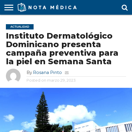
AGENDA
MÉDICA
ARS
ARTÍCULO
ACTUALIDAD
COLEGIO
COVID-
EDUCACIÓN
ESTUDIANTES
FARMACÉUTICAS
GUBERNAMENTAL
HOSPITALES
MARKETING
RESIDENTES
SALUD
SOCIEDADES
TURISMO
VÍDEOS
ACTUALIDAD
MÉDICO
19
MÉDICA
Y CLÍNICAS
MÉDICO
LABORAL
MÉDICAS
MÉDICO
Instituto Dermatológico
Dominicano presenta
campaña preventiva para
la piel en Semana Santa
By
Rosana Pinto
Posted on
marzo 29, 2023