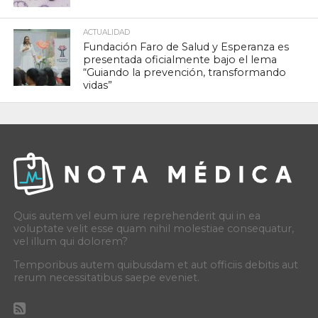
ACTUALIDAD
Fundación Faro de Salud y Esperanza es
presentada oficialmente bajo el lema
“Guiando la prevención, transformando
vidas”
Quis autem vel eum iure reprehenderit qui in ea
voluptate velit esse quam nihil molestiae consequatur,
vel illum qui dolorem?
Temporibus autem quibusdam et aut officiis debitis aut
rerum necessitatibus saepe eveniet.