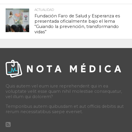
ACTUALIDAD
Fundación Faro de Salud y Esperanza es
presentada oficialmente bajo el lema
“Guiando la prevención, transformando
vidas”
Quis autem vel eum iure reprehenderit qui in ea
voluptate velit esse quam nihil molestiae consequatur,
vel illum qui dolorem?
Temporibus autem quibusdam et aut officiis debitis aut
rerum necessitatibus saepe eveniet.