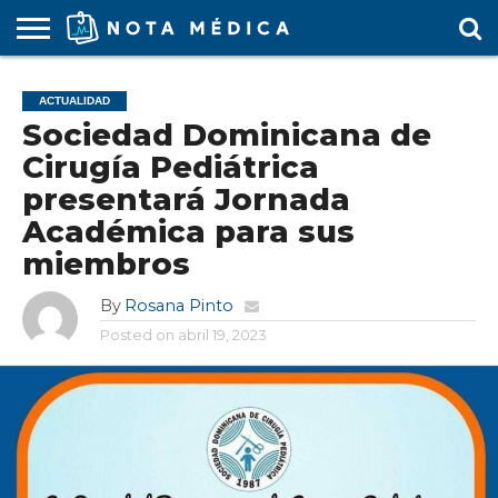
AGENDA
MÉDICA
ARS
ARTÍCULO
ACTUALIDAD
COLEGIO
COVID-
EDUCACIÓN
ESTUDIANTES
FARMACÉUTICAS
GUBERNAMENTAL
HOSPITALES
MARKETING
RESIDENTES
SALUD
SOCIEDADES
TURISMO
VÍDEOS
ACTUALIDAD
MÉDICO
19
MÉDICA
Y CLÍNICAS
MÉDICO
LABORAL
MÉDICAS
MÉDICO
Sociedad Dominicana de
Cirugía Pediátrica
presentará Jornada
Académica para sus
miembros
By
Rosana Pinto
Posted on
abril 19, 2023