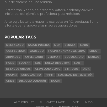
puede tratarse de una arritmia
Plataforma Ginecoide presentó «After Residency 2026»: el
inicio real del ejercicio profesional para médicos
Ante baja lactancia materna exclusiva en RD, pediatras llaman
a fortalecer el apoyo a las madres trabajadoras
POPULAR TAGS
DESTACADO
SALUD PÚBLICA
MSP
SENASA
SDOG
CONFERENCIA
ACUERDO
HOSPITAL NEY ARIAS LORA
SDNCT
ABINADER
ANIVERSARIO
CEDIMAT
SODOCARDIO
DENGUE
HOMS
SODENN
COE
NUEVA DIRECTIVA
SDOT
ESTADOS UNIDOS
CLEVELAND CLINIC
SIMPOSIO
DIDA
PUCMM
SODOGASTRO
HPHM
SOCIEDAD DE PEDIATRÍA
UNIBE
DR. JULIO LANDRÓN
INCART
AUTHORS LIST
FULL-WIDTH PAGE
HOME
INICIO