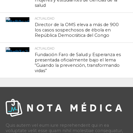
salud
ACTUALIDAD
Director de la OMS eleva a más de 900
los casos sospechosos de ébola en
República Democrática del Congo
ACTUALIDAD
Fundación Faro de Salud y Esperanza es
presentada oficialmente bajo el lema
“Guiando la prevención, transformando
vidas”
Quis autem vel eum iure reprehenderit qui in ea
voluptate velit esse quam nihil molestiae consequatur,