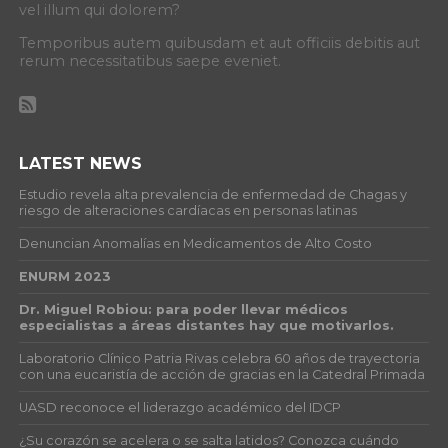
vel illum qui dolorem?
Temporibus autem quibusdam et aut officiis debitis aut
rerum necessitatibus saepe eveniet.
LATEST NEWS
Estudio revela alta prevalencia de enfermedad de Chagas y
riesgo de alteraciones cardíacas en personas latinas
Denuncian Anomalías en Medicamentos de Alto Costo
ENURM 2023
Dr. Miguel Robiou: para poder llevar médicos
especialistas a áreas distantes hay que motivarlos.
Laboratorio Clínico Patria Rivas celebra 60 años de trayectoria
con una eucaristía de acción de gracias en la Catedral Primada
UASD reconoce el liderazgo académico del IDCP
¿Su corazón se acelera o se salta latidos? Conozca cuándo