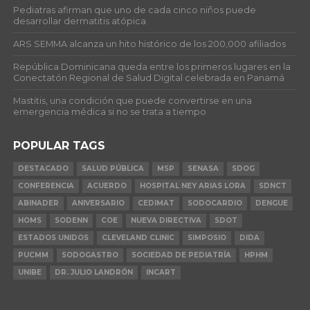
Pediatras afirman que uno de cada cinco niños puede
desarrollar dermatitis atópica
ARS SEMMA alcanza un hito histórico de los 200,000 afiliados
República Dominicana queda entre los primeros lugares en la
Conectatón Regional de Salud Digital celebrada en Panamá
Mastitis, una condición que puede convertirse en una
emergencia médica si no se trata a tiempo
POPULAR TAGS
DESTACADO
SALUD PÚBLICA
MSP
SENASA
SDOG
CONFERENCIA
ACUERDO
HOSPITAL NEY ARIAS LORA
SDNCT
ABINADER
ANIVERSARIO
CEDIMAT
SODOCARDIO
DENGUE
HOMS
SODENN
COE
NUEVA DIRECTIVA
SDOT
ESTADOS UNIDOS
CLEVELAND CLINIC
SIMPOSIO
DIDA
PUCMM
SODOGASTRO
SOCIEDAD DE PEDIATRÍA
HPHM
UNIBE
DR. JULIO LANDRÓN
INCART