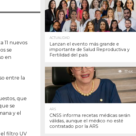
17.9K
ACTUALIDAD
ta 11 nuevos
Lanzan el evento más grande e
importante de Salud Reproductiva y
os se
Fertilidad del país
so en
17.4K
so entre la
uestos, que
 que se
ARS
mana y el
CNSS informa recetas médicas serán
válidas, aunque el médico no esté
contratado por la ARS
l filtro UV