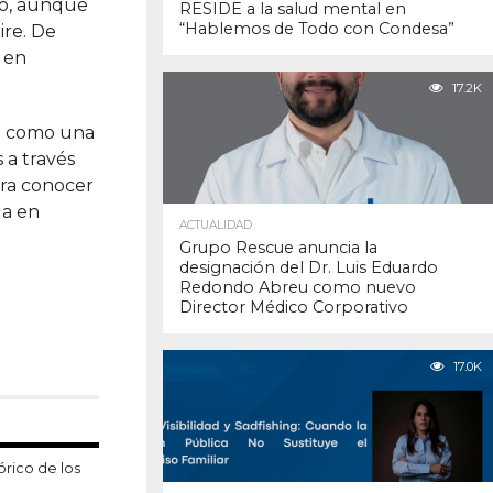
co, aunque
RESIDE a la salud mental en
“Hablemos de Todo con Condesa”
ire. De
 en
17.2K
se como una
 a través
ara conocer
da en
ACTUALIDAD
Grupo Rescue anuncia la
designación del Dr. Luis Eduardo
Redondo Abreu como nuevo
Director Médico Corporativo
17.0K
órico de los