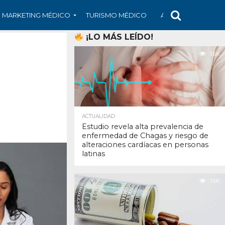
MARKETING MÉDICO
TURISMO MÉDICO
ARS
ARTÍCULO
¡LO MÁS LEÍDO!
1.6K
ACTUALIDAD
Estudio revela alta prevalencia de
enfermedad de Chagas y riesgo de
alteraciones cardíacas en personas
latinas
1.6K