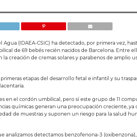
el Agua (IDAEA-CSIC) ha detectado, por primera vez, has
ical de 69 bebés recién nacidos de Barcelona. Entre ell
s en la creación de cremas solares y parabenos de amplio u
rimeras etapas del desarrollo fetal e infantil y su traspa
lacentaria.
s en el cordón umbilical, pero sí este grupo de 11 comp
tancias químicas generan una preocupación creciente, ya
edad de muestras y suponen un riesgo para la salud hu
ue analizamos detectamos benzofenona-3 (oxibenzona), e