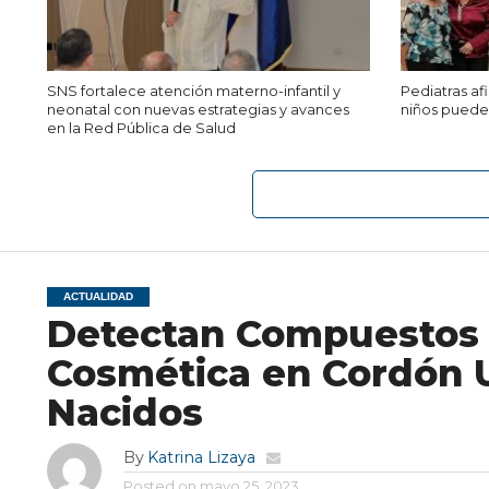
SNS fortalece atención materno-infantil y
Pediatras a
neonatal con nuevas estrategias y avances
niños puede 
en la Red Pública de Salud
ACTUALIDAD
Detectan Compuestos 
Cosmética en Cordón U
Nacidos
By
Katrina Lizaya
Posted on
mayo 25, 2023