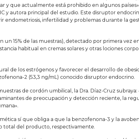
olar y que actualmente está prohibido en algunos países»,
IC y autora principal del estudio. Este disruptor endocri
r endometriosis, infertilidad y problemas durante la gest
 en un 15% de las muestras), detectado por primera vez e
tancia habitual en cremas solares y otras lociones corpo
al de los estrógenos y favorecer el desarrollo de obesid
zofenona-2 (53,3 ng/mL) conocido disruptor endocrino.
uestras de cordón umbilical, la Dra. Díaz-Cruz subraya: 
aminantes de preocupación y detección reciente, la reg
humana».
osmética sí que obliga a que la benzofenona-3 y la avob
 total del producto, respectivamente.