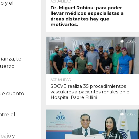
ACTUALIDAD
o y el
Dr. Miguel Robiou: para poder
llevar médicos especialistas a
áreas distantes hay que
motivarlos.
20.2K
ianza, te
fuerzo.
ACTUALIDAD
SDCVE realiza 35 procedimientos
vasculares a pacientes renales en el
que cuanto
Hospital Padre Billini
tre el
20.2K
bajo y