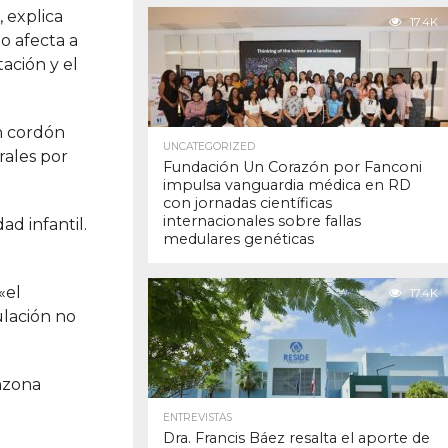
 explica
17.4K
no afecta a
ación y el
n cordón
UNCATEGORIZED
rales por
Fundación Un Corazón por Fanconi
impulsa vanguardia médica en RD
con jornadas científicas
internacionales sobre fallas
ad infantil.
medulares genéticas
«el
17.4K
ulación no
enzona
ENTREVISTAS
Dra. Francis Báez resalta el aporte de