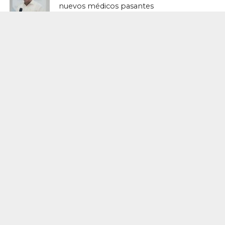
nuevos médicos pasantes
ACTUALIDAD
El Ginecólogo en Tiempos de Crisis
Emocional y Violencia: La Importancia
de una Comunicación que Genere
Confianza y Proteja la Salud Mental de
la Mujer
ACTUALIDAD
Ministerio de Salud reporta reducción
del 42% en mortalidad materna y 12%
en mortalidad infantil durante Semana
Epidemiológica 19
ACTUALIDAD
El pilar del embarazo: ¿Por qué la
progesterona vaginal es clave en la
optimización del soporte lúteo?