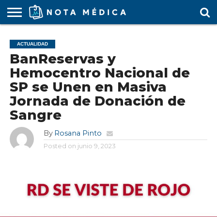
AGENDA
MÉDICA
ARS
ARTÍCULO
ACTUALIDAD
COLEGIO
COVID-
EDUCACIÓN
ESTUDIANTES
FARMACÉUTICAS
GUBERNAMENTAL
HOSPITALES
MARKETING
RESIDENTES
SALUD
SOCIEDADES
TURISMO
VÍDEOS
ACTUALIDAD
MÉDICO
19
MÉDICA
Y CLÍNICAS
MÉDICO
LABORAL
MÉDICAS
MÉDICO
BanReservas y
Hemocentro Nacional de
SP se Unen en Masiva
Jornada de Donación de
Sangre
By
Rosana Pinto
Posted on
junio 9, 2023