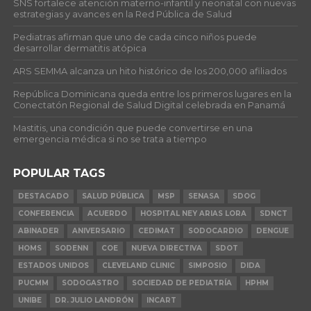
SNS fortalece atención materno-infantil y neonatal con nuevas
estrategias y avances en la Red Pública de Salud
Pediatras afirman que uno de cada cinco niños puede
desarrollar dermatitis atópica
ARS SEMMA alcanza un hito histórico de los 200,000 afiliados
República Dominicana queda entre los primeros lugares en la
Conectatón Regional de Salud Digital celebrada en Panamá
Mastitis, una condición que puede convertirse en una
emergencia médica si no se trata a tiempo
POPULAR TAGS
DESTACADO
SALUD PÚBLICA
MSP
SENASA
SDOG
CONFERENCIA
ACUERDO
HOSPITAL NEY ARIAS LORA
SDNCT
ABINADER
ANIVERSARIO
CEDIMAT
SODOCARDIO
DENGUE
HOMS
SODENN
COE
NUEVA DIRECTIVA
SDOT
ESTADOS UNIDOS
CLEVELAND CLINIC
SIMPOSIO
DIDA
PUCMM
SODOGASTRO
SOCIEDAD DE PEDIATRÍA
HPHM
UNIBE
DR. JULIO LANDRÓN
INCART