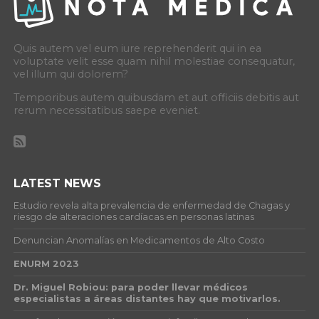
Quis autem vel eum iure reprehenderit qui in ea
voluptate velit esse quam nihil molestiae consequatur,
vel illum qui dolorem?
Temporibus autem quibusdam et aut officiis debitis aut
rerum necessitatibus saepe eveniet.
LATEST NEWS
Estudio revela alta prevalencia de enfermedad de Chagas y
riesgo de alteraciones cardíacas en personas latinas
Denuncian Anomalías en Medicamentos de Alto Costo
ENURM 2023
Dr. Miguel Robiou: para poder llevar médicos
especialistas a áreas distantes hay que motivarlos.