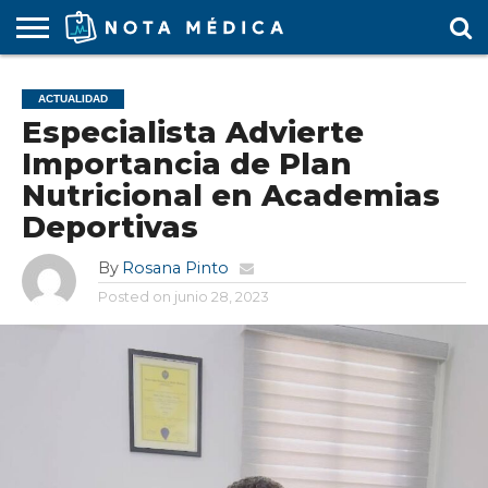
AGENDA
MÉDICA
ARS
ARTÍCULO
ACTUALIDAD
COLEGIO
COVID-
EDUCACIÓN
ESTUDIANTES
FARMACÉUTICAS
GUBERNAMENTAL
HOSPITALES
MARKETING
RESIDENTES
SALUD
SOCIEDADES
TURISMO
VÍDEOS
ACTUALIDAD
MÉDICO
19
MÉDICA
Y CLÍNICAS
MÉDICO
LABORAL
MÉDICAS
MÉDICO
Especialista Advierte
Importancia de Plan
Nutricional en Academias
Deportivas
By
Rosana Pinto
Posted on
junio 28, 2023