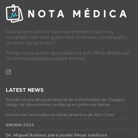
Quis autem vel eum iure reprehenderit qui in ea
voluptate velit esse quam nihil molestiae consequatur,
vel illum qui dolorem?
Temporibus autem quibusdam et aut officiis debitis aut
rerum necessitatibus saepe eveniet.
LATEST NEWS
Estudio revela alta prevalencia de enfermedad de Chagas y
riesgo de alteraciones cardíacas en personas latinas
Denuncian Anomalías en Medicamentos de Alto Costo
ENURM 2023
Dr. Miguel Robiou: para poder llevar médicos