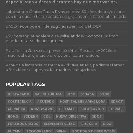
especialistas a áreas distantes hay que motivarlos.
Laboratorio Clínico Patria Rivas celebra 60 años de trayectoria
con una eucaristía de acción de gracias en la Catedral Primada
UASD reconoce el liderazgo académico del IDCP
¿Su corazón se acelera o se salta latidos? Conozca cuándo
puede tratarse de una arritmia
Plataforma Ginecoide presentó «After Residency 2026»: el
inicio real del ejercicio profesional para médicos
Ante baja lactancia materna exclusiva en RD, pediatras llaman
a fortalecer el apoyo a las madres trabajadoras
POPULAR TAGS
DESTACADO
SALUD PÚBLICA
MSP
SENASA
SDOG
CONFERENCIA
ACUERDO
HOSPITAL NEY ARIAS LORA
SDNCT
ABINADER
ANIVERSARIO
CEDIMAT
SODOCARDIO
DENGUE
HOMS
SODENN
COE
NUEVA DIRECTIVA
SDOT
ESTADOS UNIDOS
CLEVELAND CLINIC
SIMPOSIO
DIDA
PUCMM
SODOGASTRO
HPHM
SOCIEDAD DE PEDIATRÍA