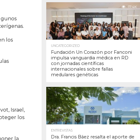
17.4K
Algunos
cerígenas.
n los
UNCATEGORIZED
Fundación Un Corazón por Fanconi
impulsa vanguardia médica en RD
ulas
con jornadas científicas
internacionales sobre fallas
medulares genéticas
17.4K
t, Israel,
oteger los
ENTREVISTAS
Dra. Francis Báez resalta el aporte de
poner la