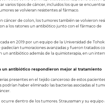
 varios tipos de cáncer, incluidos los que se encuentra
tumores se volvieran resistentes al fármaco.
n cáncer de colon, los tumores también se volvieron resi
n a los ratones un antibiótico junto con el fármaco de
icada en 2019 por un equipo de la Universidad de Tohok
e padecían tumoraciones avanzadas y fueron tratados c
n un antibiótico además de la quimioterapia, en un inten
 un antibiótico respondieron mejor al tratamiento
ias presentes en el tejido canceroso de estos pacientes,
s podrían haber eliminado las bacterias asociadas al tum
áncer.
e ocurre dentro de los tumores. Straussman y su equipo