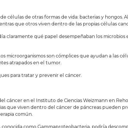
e células de otras formas de vida: bacterias y hongos. 
ntras que otros viven dentro de las propias células can
día claramente qué papel desempeñaban los microbios e
stos microorganismos son cómplices que ayudan a las cél
ntes atrapados en el tumor.
es para tratar y prevenir el cáncer.
el cáncer en el Instituto de Ciencias Weizmann en Rehovo
ias que viven dentro del cáncer de páncreas pueden pr
terapia común.
ia, conocida como Gammaproteobacteria, podría descom