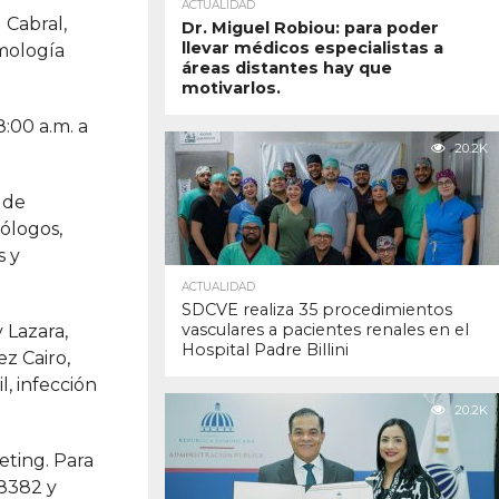
ACTUALIDAD
 Cabral,
Dr. Miguel Robiou: para poder
llevar médicos especialistas a
umología
áreas distantes hay que
motivarlos.
:00 a.m. a
20.2K
 de
mólogos,
s y
ACTUALIDAD
SDCVE realiza 35 procedimientos
vasculares a pacientes renales en el
 Lazara,
Hospital Padre Billini
z Cairo,
l, infección
20.2K
eting. Para
-8382 y