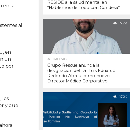
RESIDE a la salud mental en
n en la
“Hablemos de Todo con Condesa”
17.2K
stentes al
u, en
on un
ACTUALIDAD
Grupo Rescue anuncia la
to por
designación del Dr. Luis Eduardo
Redondo Abreu como nuevo
Director Médico Corporativo
17.0K
 los
or y que
 ahora