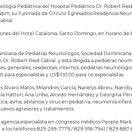
ogía Pediátrica del Hospital Pediátrico Dr. Robert Reid
a 4pm, su II jornada de Círculo Egresados Residencia Ne
abral.
nes del Hotel Catalonia, Santo Domingo, en horario de 8
ominicana de Pediatras Neumólogos, Sociedad Dominicana
o Dr. Robert Reid Cabral y está dirigida a pediatras neu
res, generales, residentes, internos, pediatras neumólogo
para especialistas y US$100.00 para no especialistas.
s Álvaro Matos, Milandres García, Narielys Abreu, Nairoby
ola Hatton, Ana Uribe, Alcedo Hernández y Georgina Pére
ica, asma, sibilancia y virus en pediatría, neumonía infanti
 nuevos agresores y tratamientos.
la agencia especialista en congresos médicos People Mark
 a los teléfonos 829-299-7779 / 829-918-7941 / 829-887