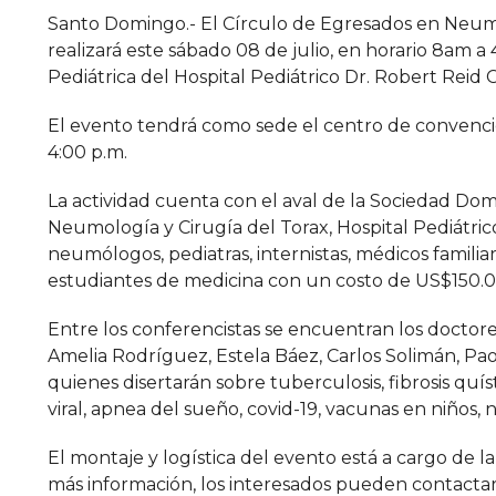
Santo Domingo.- El Círculo de Egresados en Neumol
realizará este sábado 08 de julio, en horario 8am 
Pediátrica del Hospital Pediátrico Dr. Robert Reid C
El evento tendrá como sede el centro de convencio
4:00 p.m.
La actividad cuenta con el aval de la Sociedad D
Neumología y Cirugía del Torax, Hospital Pediátric
neumólogos, pediatras, internistas, médicos familia
estudiantes de medicina con un costo de US$150.00 
Entre los conferencistas se encuentran los doctore
Amelia Rodríguez, Estela Báez, Carlos Solimán, Pa
quienes disertarán sobre tuberculosis, fibrosis quíst
viral, apnea del sueño, covid-19, vacunas en niños,
El montaje y logística del evento está a cargo de 
más información, los interesados pueden contactar