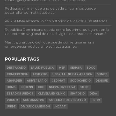
Pediatras afirman que uno de cada cinco niños puede
desarrollar dermatitis atópica
ARS SEMMA alcanza un hito histórico de los 200,000 afiliados
República Dominicana queda entre los primeros lugares en la
Conectatón Regional de Salud Digital celebrada en Panamá
Mastitis, una condición que puede convertirse en una
emergencia médica si no se trata a tiempo
POPULAR TAGS
DESTACADO
SALUD PÚBLICA
MSP
SENASA
SDOG
CONFERENCIA
ACUERDO
HOSPITAL NEY ARIAS LORA
SDNCT
ABINADER
ANIVERSARIO
CEDIMAT
SODOCARDIO
DENGUE
HOMS
SODENN
COE
NUEVA DIRECTIVA
SDOT
ESTADOS UNIDOS
CLEVELAND CLINIC
SIMPOSIO
DIDA
PUCMM
SODOGASTRO
SOCIEDAD DE PEDIATRÍA
HPHM
UNIBE
DR. JULIO LANDRÓN
INCART