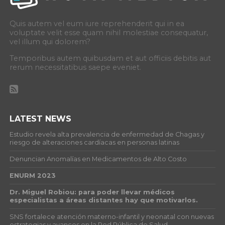
Quis autem vel eum iure reprehenderit qui in ea
voluptate velit esse quam nihil molestiae consequatur,
vel illum qui dolorem?
Temporibus autem quibusdam et aut officiis debitis aut
rerum necessitatibus saepe eveniet.
LATEST NEWS
Estudio revela alta prevalencia de enfermedad de Chagas y
riesgo de alteraciones cardíacas en personas latinas
Denuncian Anomalías en Medicamentos de Alto Costo
ENURM 2023
Dr. Miguel Robiou: para poder llevar médicos
especialistas a áreas distantes hay que motivarlos.
SNS fortalece atención materno-infantil y neonatal con nuevas
estrategias y avances en la Red Pública de Salud