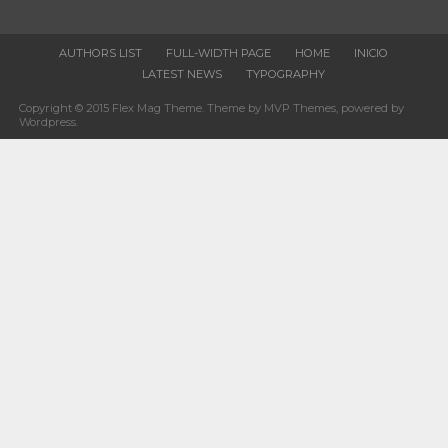
AUTHORS LIST
FULL-WIDTH PAGE
HOME
INICIO
LATEST NEWS
TYPOGRAPHY
Copyright © 2015 Flex Mag Theme. Theme by MVP Themes, powered by
Wordpress.