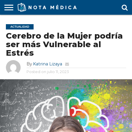
AGENDA
MÉDICA
ARS
ARTÍCULO
ACTUALIDAD
COLEGIO
COVID-
EDUCACIÓN
ESTUDIANTES
FARMACÉUTICAS
GUBERNAMENTAL
HOSPITALES
MARKETING
RESIDENTES
SALUD
SOCIEDADES
TURISMO
VÍDEOS
ACTUALIDAD
MÉDICO
19
MÉDICA
Y CLÍNICAS
MÉDICO
LABORAL
MÉDICAS
MÉDICO
Cerebro de la Mujer podría
ser más Vulnerable al
Estrés
By
Katrina Lizaya
Posted on
julio 11, 2023