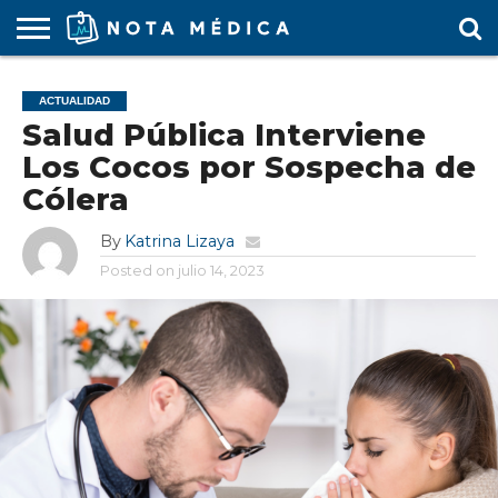
AGENDA
MÉDICA
ARS
ARTÍCULO
ACTUALIDAD
COLEGIO
COVID-
EDUCACIÓN
ESTUDIANTES
FARMACÉUTICAS
GUBERNAMENTAL
HOSPITALES
MARKETING
RESIDENTES
SALUD
SOCIEDADES
TURISMO
VÍDEOS
ACTUALIDAD
MÉDICO
19
MÉDICA
Y CLÍNICAS
MÉDICO
LABORAL
MÉDICAS
MÉDICO
Salud Pública Interviene
Los Cocos por Sospecha de
Cólera
By
Katrina Lizaya
Posted on
julio 14, 2023