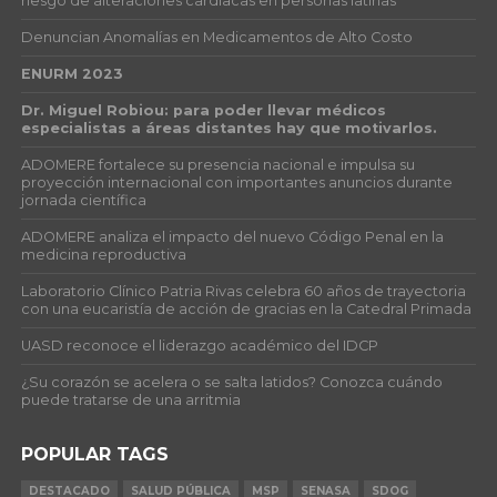
riesgo de alteraciones cardíacas en personas latinas
Denuncian Anomalías en Medicamentos de Alto Costo
ENURM 2023
Dr. Miguel Robiou: para poder llevar médicos
especialistas a áreas distantes hay que motivarlos.
ADOMERE fortalece su presencia nacional e impulsa su
proyección internacional con importantes anuncios durante
jornada científica
ADOMERE analiza el impacto del nuevo Código Penal en la
medicina reproductiva
Laboratorio Clínico Patria Rivas celebra 60 años de trayectoria
con una eucaristía de acción de gracias en la Catedral Primada
UASD reconoce el liderazgo académico del IDCP
¿Su corazón se acelera o se salta latidos? Conozca cuándo
puede tratarse de una arritmia
POPULAR TAGS
DESTACADO
SALUD PÚBLICA
MSP
SENASA
SDOG