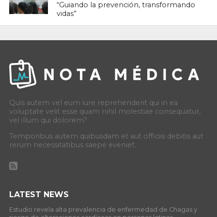
“Guiando la prevención, transformando
vidas”
Quis autem vel eum iure reprehenderit qui in ea
voluptate velit esse quam nihil molestiae consequatur,
vel illum qui dolorem?
Temporibus autem quibusdam et aut officiis debitis aut
rerum necessitatibus saepe eveniet.
LATEST NEWS
Estudio revela alta prevalencia de enfermedad de Chagas y