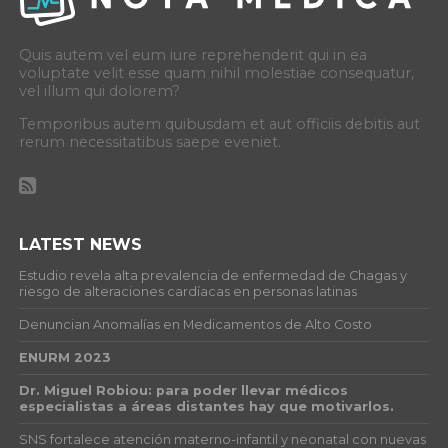
Quis autem vel eum iure reprehenderit qui in ea
voluptate velit esse quam nihil molestiae consequatur,
vel illum qui dolorem?
Temporibus autem quibusdam et aut officiis debitis aut
rerum necessitatibus saepe eveniet.
LATEST NEWS
Estudio revela alta prevalencia de enfermedad de Chagas y
riesgo de alteraciones cardíacas en personas latinas
Denuncian Anomalías en Medicamentos de Alto Costo
ENURM 2023
Dr. Miguel Robiou: para poder llevar médicos
especialistas a áreas distantes hay que motivarlos.
SNS fortalece atención materno-infantil y neonatal con nuevas