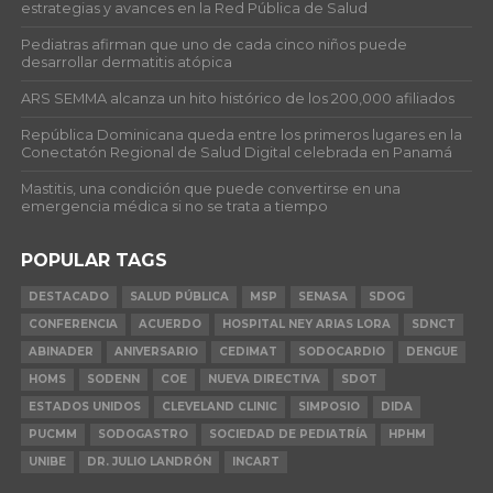
estrategias y avances en la Red Pública de Salud
Pediatras afirman que uno de cada cinco niños puede
desarrollar dermatitis atópica
ARS SEMMA alcanza un hito histórico de los 200,000 afiliados
República Dominicana queda entre los primeros lugares en la
Conectatón Regional de Salud Digital celebrada en Panamá
Mastitis, una condición que puede convertirse en una
emergencia médica si no se trata a tiempo
POPULAR TAGS
DESTACADO
SALUD PÚBLICA
MSP
SENASA
SDOG
CONFERENCIA
ACUERDO
HOSPITAL NEY ARIAS LORA
SDNCT
ABINADER
ANIVERSARIO
CEDIMAT
SODOCARDIO
DENGUE
HOMS
SODENN
COE
NUEVA DIRECTIVA
SDOT
ESTADOS UNIDOS
CLEVELAND CLINIC
SIMPOSIO
DIDA
PUCMM
SODOGASTRO
SOCIEDAD DE PEDIATRÍA
HPHM
UNIBE
DR. JULIO LANDRÓN
INCART